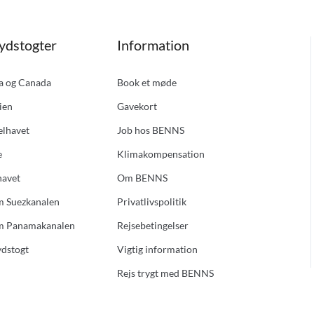
ydstogter
Information
ka og Canada
Book et møde
ien
Gavekort
elhavet
Job hos BENNS
e
Klimakompensation
havet
Om BENNS
m Suezkanalen
Privatlivspolitik
m Panamakanalen
Rejsebetingelser
ydstogt
Vigtig information
Rejs trygt med BENNS