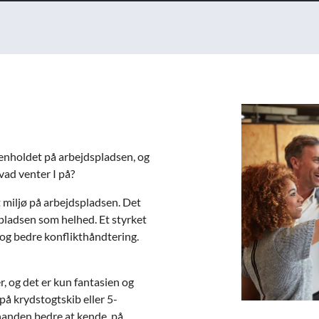
enholdet på arbejdspladsen, og
vad venter I på?
 miljø på arbejdspladsen. Det
spladsen som helhed. Et styrket
 og bedre konflikthåndtering.
, og det er kun fantasien og
på krydstogtskib eller 5-
inanden bedre at kende, på