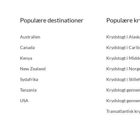
Populære destinationer
Populære kr
Australien
Krydstogt i Alas
Canada
Krydstogt i Carib
Kenya
Krydstogt i Midd
New Zealand
Krydstogt i Norg
Sydafrika
Krydstogt i Stille
Tanzania
Krydstogt genne
USA
Krydstogt genne
Transatlantisk kr