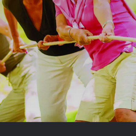
Royal Caribb
VIVA Cruises
ika