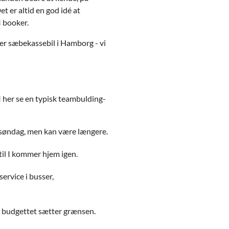
t er altid en god idé at
I booker.
er sæbekassebil i Hamborg - vi
I her se en typisk teambulding-
il søndag, men kan være længere.
til I kommer hjem igen.
ervice i busser,
og budgettet sætter grænsen.