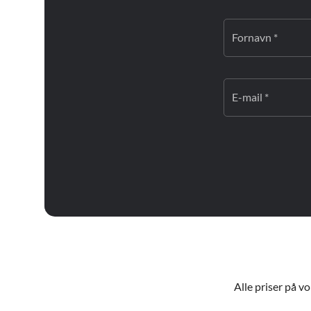
Fornavn *
E-mail *
Alle priser på v