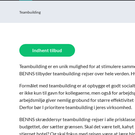
Teambuilding
Indhent tilbud
Teambuilding er en unik mulighed for at stimulere samm
BENNS tilbyder teambuilding-rejser over hele verden. H
Formålet med teambuilding er at opbygge et godt socialt
er ikke kun til gavn for kollegaerne, men også for arbejd
arbejdsmiljø giver nemlig grobund for større effektivitet
Derfor bør I prioritere teambuilding i jeres virksomhed.
BENNS skræddersyr teambuilding-rejser i alle prisklasser
budgettet, der sætter grænsen. Skal det være telt, kahyt 
stjernet hotel? Og skal fokus med rejsen være at lære h