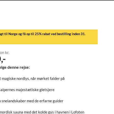
ogt til Norge og få op til 25% rabat ved bestilling inden 31.
on kr.
,-
ælge denne rejse:
t magiske nordlys, når mørket falder på
alpernes majestætiske gletsjere
snelandskaber med de erfarne guider
 nordisk sauna med det kolde gys i havnen i Lofoten