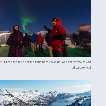
 mulighed for at se det magiske nordlys, så på med det varme tøj, og
ud på dækket!