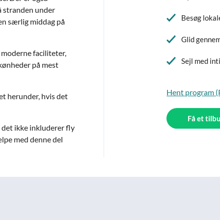
på stranden under
Besøg lokal
 en særlig middag på
Glid gennem
 moderne faciliteter,
Sejl med int
' skønheder på mest
Hent program 
et herunder, hvis det
Få et tilb
 det ikke inkluderer fly
jælpe med denne del