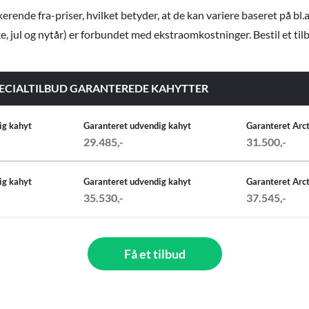
ende fra-priser, hvilket betyder, at de kan variere baseret på bl.a
e, jul og nytår) er forbundet med ekstraomkostninger. Bestil et tilbud
ahyt SPECIALTILBUD GARANTEREDE KAHYTTER
ig kahyt
Garanteret udvendig kahyt
Garanteret Arct
29.485,-
31.500,-
ig kahyt
Garanteret udvendig kahyt
Garanteret Arct
35.530,-
37.545,-
Få et tilbud