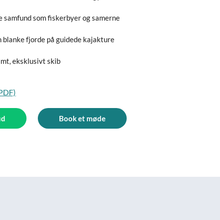
e samfund som fiskerbyer og samerne
 blanke fjorde på guidede kajakture
imt, eksklusivt skib
(PDF)
ud
Book et møde