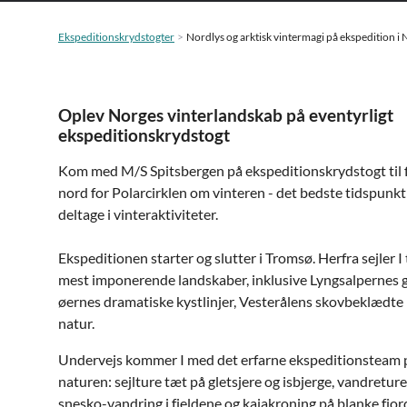
Ekspeditionskrydstogter
Nordlys og arktisk vintermagi på ekspedition i
Oplev Norges vinterlandskab på eventyrligt
ekspeditionskrydstogt
Kom med M/S Spitsbergen på ekspeditionskrydstogt til f
nord for Polarcirklen om vinteren - det bedste tidspunkt 
deltage i vinteraktiviteter.
Ekspeditionen starter og slutter i Tromsø. Herfra sejler I 
mest imponerende landskaber, inklusive Lyngsalpernes g
øernes dramatiske kystlinjer, Vesterålens skovbeklædte 
natur.
Undervejs kommer I med det erfarne ekspeditionsteam på
naturen: sejlture tæt på gletsjere og isbjerge, vandretur
snesko-vandring i fjeldene og kajakroning på blanke fjor