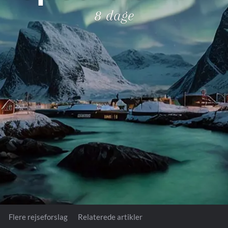
Royal Caribb
8 dage
VIVA Cruises
ika
Flere rejseforslag
Relaterede artikler