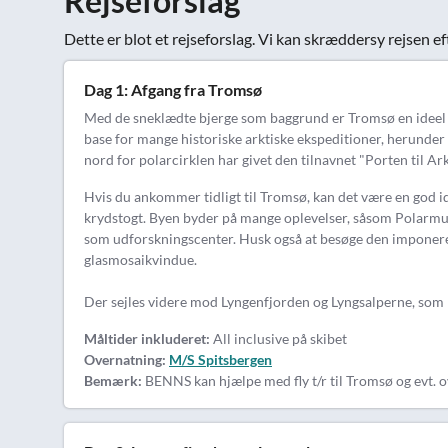
Rejseforslag
Dette er blot et rejseforslag. Vi kan skræddersy rejsen ef
Dag 1: Afgang fra Tromsø
Med de sneklædte bjerge som baggrund er Tromsø en ideel d
base for mange historiske arktiske ekspeditioner, herund
nord for polarcirklen har givet den tilnavnet "Porten til Ark
Hvis du ankommer tidligt til Tromsø, kan det være en god id
krydstogt. Byen byder på mange oplevelser, såsom Polarmus
som udforskningscenter. Husk også at besøge den imponeren
glasmosaikvindue.
Der sejles videre mod Lyngenfjorden og Lyngsalperne, som I
Måltider inkluderet:
All inclusive på skibet
Overnatning:
M/S Spitsbergen
Bemærk:
BENNS kan hjælpe med fly t/r til Tromsø og evt. ov