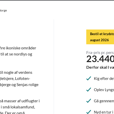
 Norge
Bestil et krydst
august 2026
ire ikoniske områder
Fra-pris pr. pers
til at se nordlys og
23.440
Derfor skal I v
til nogle af verdens
letsjere, Lofoten-
Kig efter de
bjerge og Senjas rolige
Oplev Lyngs
 masser af udflugter i
Gå gennnem 
e i små lokalsamfund,
Nyd en tur i
de. Der er også