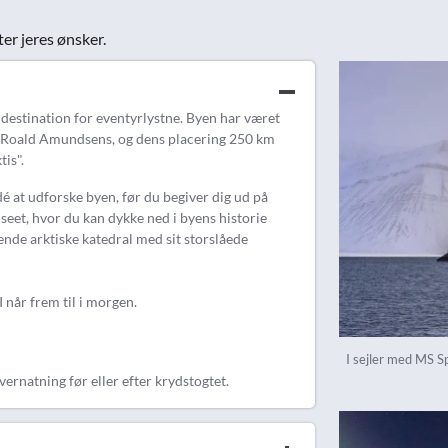
ter jeres ønsker.
estination for eventyrlystne. Byen har været
er Roald Amundsens, og dens placering 250 km
tis".
é at udforske byen, før du begiver dig ud på
eet, hvor du kan dykke ned i byens historie
de arktiske katedral med sit storslåede
 når frem til i morgen.
I sejler med MS S
ernatning før eller efter krydstogtet.