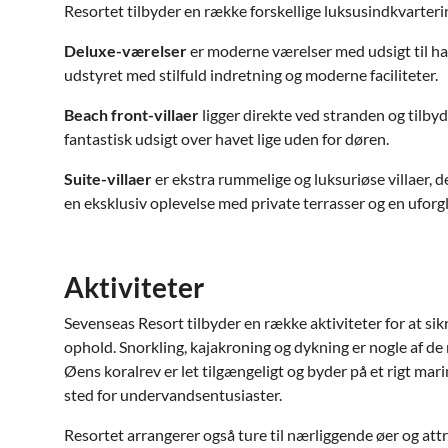
Resortet tilbyder en række forskellige luksusindkvarteri
Deluxe-værelser
er moderne værelser med udsigt til hav
udstyret med stilfuld indretning og moderne faciliteter.
Beach front-villaer
ligger direkte ved stranden og tilby
fantastisk udsigt over havet lige uden for døren.
Suite-villaer
er ekstra rummelige og luksuriøse villaer, der
en eksklusiv oplevelse med private terrasser og en ufor
Aktiviteter
Sevenseas Resort tilbyder en række aktiviteter for at sikre
ophold. Snorkling, kajakroning og dykning er nogle af de
Øens koralrev er let tilgængeligt og byder på et rigt marine
sted for undervandsentusiaster.
Resortet arrangerer også ture til nærliggende øer og attr