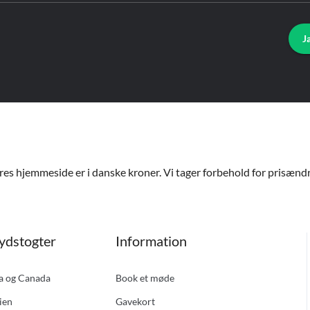
J
ores hjemmeside er i danske kroner. Vi tager forbehold for prisændri
ydstogter
Information
ka og Canada
Book et møde
ien
Gavekort