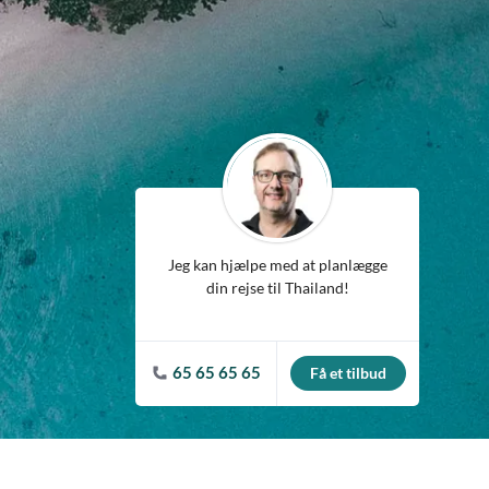
ean
Jeg kan hjælpe med at planlægge
din rejse til Thailand!
65 65 65 65
Få et tilbud