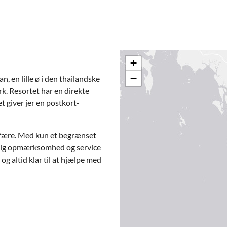
+
−
, en lille ø i den thailandske
k. Resortet har en direkte
t giver jer en postkort-
osfære. Med kun et begrænset
sonlig opmærksomhed og service
g altid klar til at hjælpe med