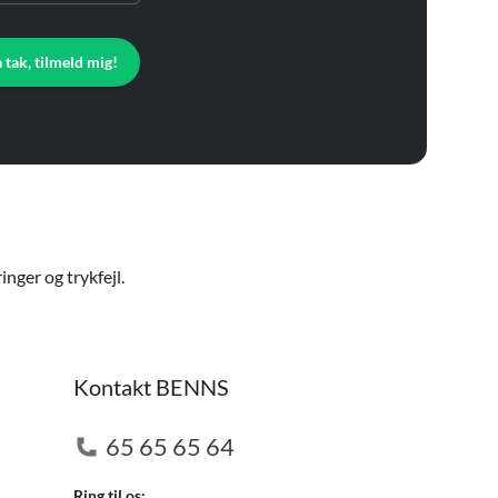
a tak, tilmeld mig!
nger og trykfejl.
Kontakt BENNS
65 65 65 64
Ring til os: