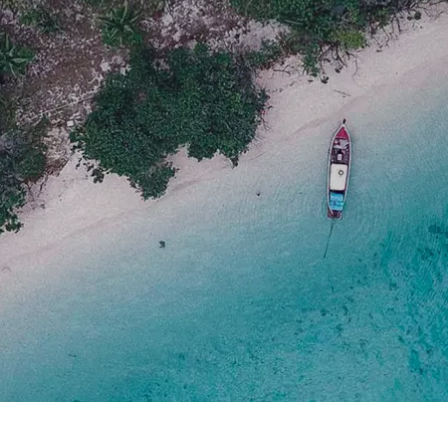
Royal Caribb
VIVA Cruises
ika