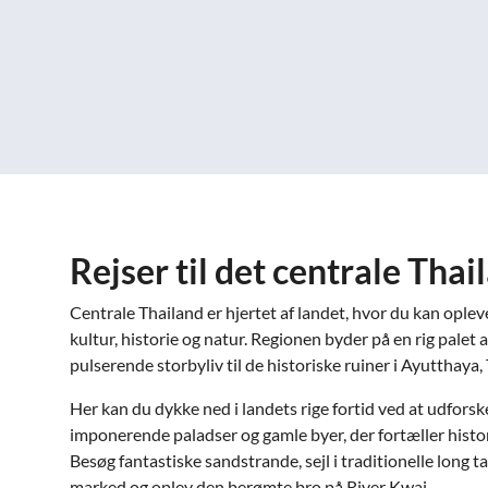
Rejser til det centrale Thai
Centrale Thailand er hjertet af landet, hvor du kan oplev
kultur, historie og natur. Regionen byder på en rig palet 
pulserende storbyliv til de historiske ruiner i Ayutthaya
Her kan du dykke ned i landets rige fortid ved at udforsk
imponerende paladser og gamle byer, der fortæller histor
Besøg fantastiske sandstrande, sejl i traditionelle long t
marked og oplev den berømte bro på River Kwai.