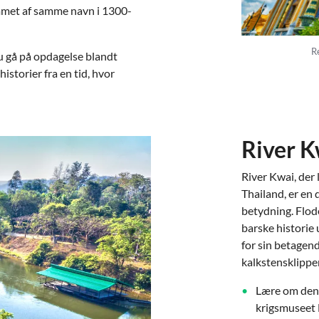
mmet af samme navn i 1300-
R
du gå på opdagelse blandt
istorier fra en tid, hvor
River K
River Kwai, der
Thailand, er en 
betydning. Flod
barske historie
for sin betagend
kalkstensklipper
Lære om den 
krigsmuseet 