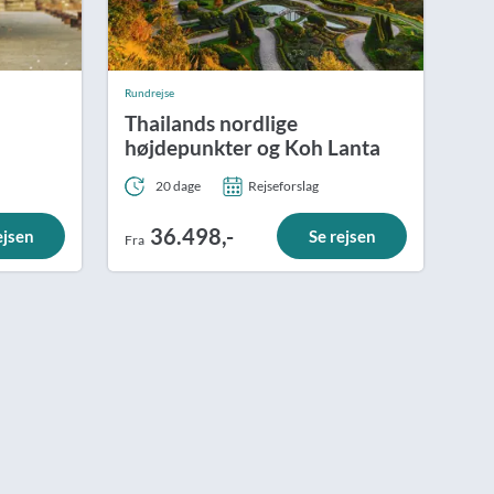
Rundrejse
Thailands nordlige
højdepunkter og Koh Lanta
20 dage
Rejseforslag
36.498,-
ejsen
Se rejsen
Fra