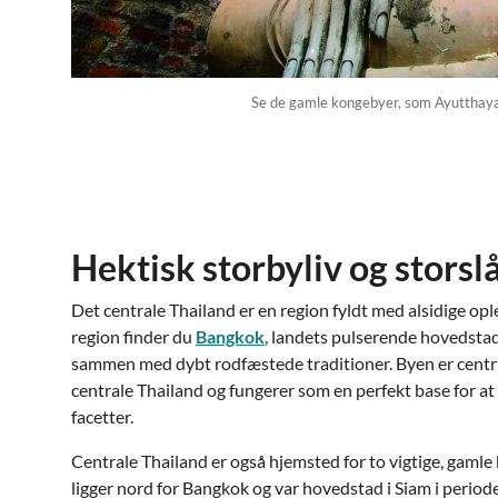
Se de gamle kongebyer, som Ayutthaya p
Hektisk storbyliv og stors
Det centrale Thailand er en region fyldt med alsidige ople
region finder du
Bangkok
, landets pulserende hovedstad
sammen med dybt rodfæstede traditioner. Byen er centru
centrale Thailand og fungerer som en perfekt base for 
facetter.
Centrale Thailand er også hjemsted for to vigtige, gaml
ligger nord for Bangkok og var hovedstad i Siam i perio