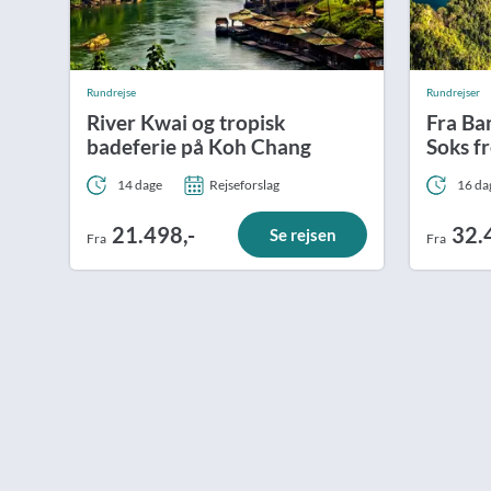
Rundrejse
Rundrejser
River Kwai og tropisk
Fra Ba
badeferie på Koh Chang
Soks f
14 dage
Rejseforslag
16 da
21.498,-
32.
Se rejsen
Fra
Fra