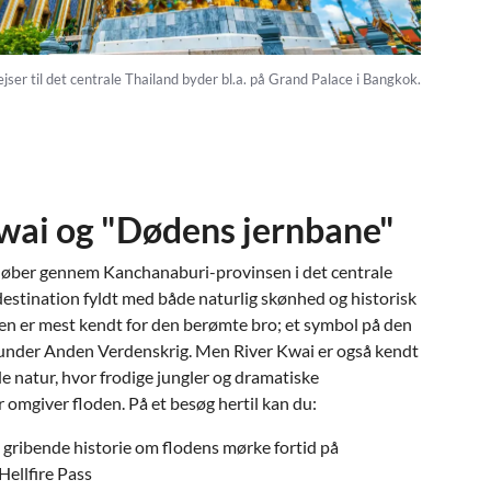
ejser til det centrale Thailand byder bl.a. på Grand Palace i Bangkok.
wai og "Dødens jernbane"
 løber gennem Kanchanaburi-provinsen i det centrale
destination fyldt med både naturlig skønhed og historisk
en er mest kendt for den berømte bro; et symbol på den
 under Anden Verdenskrig. Men River Kwai er også kendt
e natur, hvor frodige jungler og dramatiske
 omgiver floden. På et besøg hertil kan du:
gribende historie om flodens mørke fortid på
Hellfire Pass