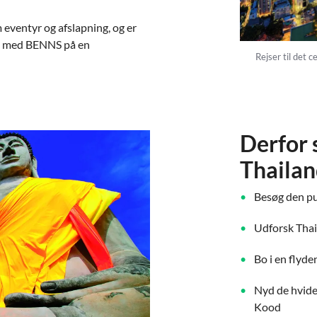
 eventyr og afslapning, og er
Tag med BENNS på en
Rejser til det 
Derfor s
Thaila
Besøg den p
Udforsk Thai
Bo i en flyd
Nyd de hvid
Kood