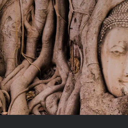
Royal Caribb
VIVA Cruises
ika