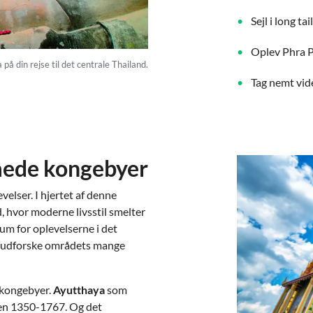
Sejl i long 
Oplev Phra P
å din rejse til det centrale Thailand.
Tag nemt vide
låede kongebyer
velser. I hjertet af denne
, hvor moderne livsstil smelter
m for oplevelserne i det
at udforske områdets mange
e kongebyer.
Ayutthaya
som
den 1350-1767. Og det