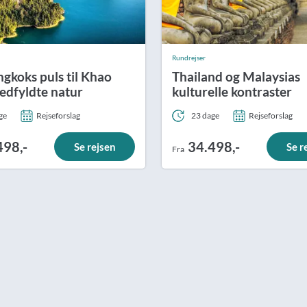
Rundrejser
ngkoks puls til Khao
Thailand og Malaysias
redfyldte natur
kulturelle kontraster
ge
Rejseforslag
23 dage
Rejseforslag
498,-
34.498,-
Se rejsen
Se r
Fra