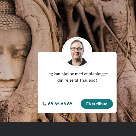
ean
Jeg kan hjælpe med at planlægge
din rejse til Thailand!
65 65 65 65
Få et tilbud