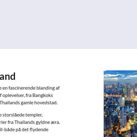
land
e en fascinerende blanding af
af oplevelser, fra Bangkoks
, Thailands gamle hovedstad.
e storslåede templer,
ier fra Thailands gyldne æra.
ail-både på det flydende