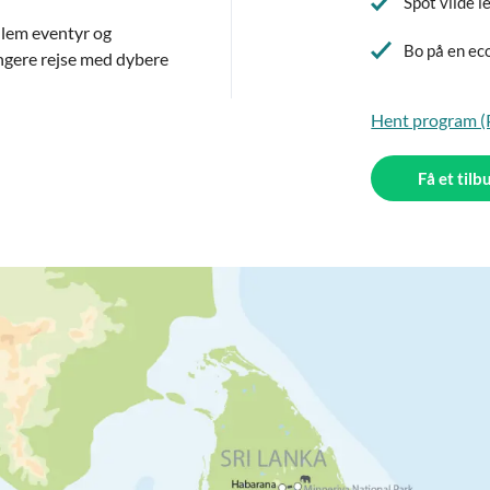
Spot vilde l
llem eventyr og
Bo på en ec
længere rejse med dybere
Hent program 
Få et tilb