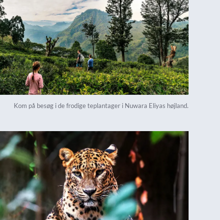
Kom på besøg i de frodige teplantager i Nuwara Eliyas højland.