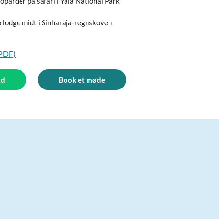
eoparder på safari i Yala National Park
o lodge midt i Sinharaja-regnskoven
(PDF)
ud
Book et møde