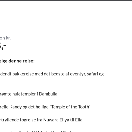
on kr.
,-
ælge denne rejse:
ldendt pakkerejse med det bedste af eventyr, safari og
rømte huletempler i Dambulla
elle Kandy og det hellige "Temple of the Tooth"
rtryllende togrejse fra Nuwara Eliya til Ella