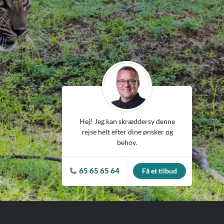
ean
Hej! Jeg kan skræddersy denne
rejse helt efter dine ønsker og
behov.
65 65 65 64
Få et tilbud