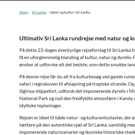
Asien
Sri Lanka
Safari og kultur i Sri Lanka
Ultimativ Sri Lanka rundrejse med natur og k
På dette 23-dages eventyrlige rejseforslag til Sri Lanka til v
få en uforglemmelig blanding af kultur, natur og dyreliv. P
ønsker at udforske alt det bedste, som dette smukke land
På denne rejse får du alt fra kulturbesøg ved gamle ruine
safari i regnskoven til afslapning på tropiske strande. O
Sigiriya-klippefort, udforsk det imponerende dyreliv i M
National Park og nyd den fredfyldte atmosfære i Kandy
idylliske teplantager.
Rejsen er ideel til både natur- og kulturentusiaster, de
tættere på den autentiske sjæl af Sri Lanka, samtidig med
imponerende naturscenarier og ikoniske historiske stede