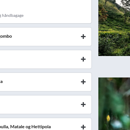
kg håndbagage
egombo
wa
ulla, Matale og Hettipola