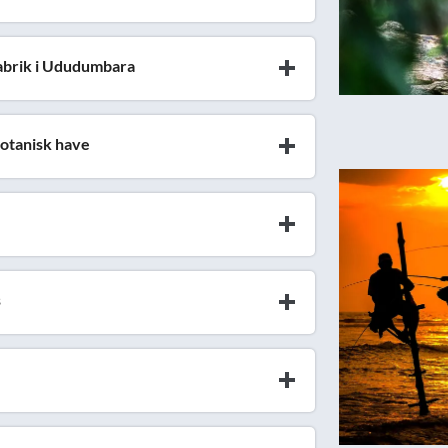
abrik i Ududumbara
botanisk have
s