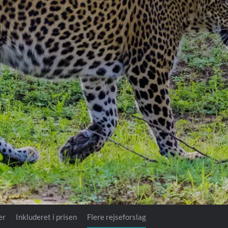
Royal Caribb
VIVA Cruises
ika
er
Inkluderet i prisen
Flere rejseforslag