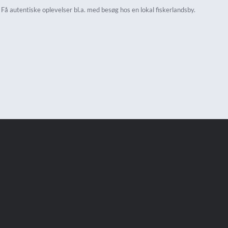
Få autentiske oplevelser bl.a. med besøg hos en lokal fiskerlandsby.