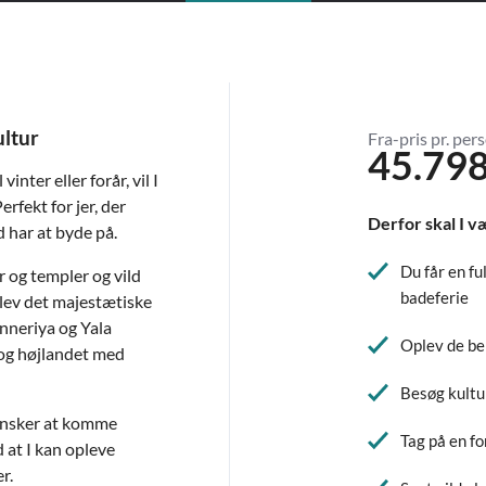
ultur
Fra-pris pr. pers
45.798
inter eller forår, vil I
erfekt for jer, der
Derfor skal I v
 har at byde på.
Du får en fu
r og templer og vild
badeferie
plev det majestætiske
inneriya og Yala
Oplev de be
 og højlandet med
Besøg kultur
r ønsker at komme
Tag på en fo
 at I kan opleve
r.