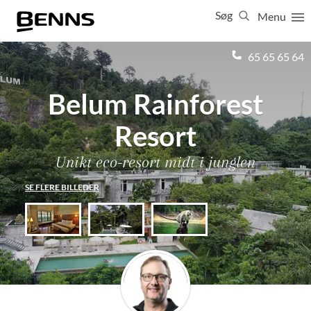
Søg
Menu
Luk
65 65 65 64
Belum Rainforest
Vis resultater for:
Alle
Ferierejser
Firma- og temarejser
Studierejser
Resort
Unikt eco-resort midt i junglen
SE FLERE BILLEDER