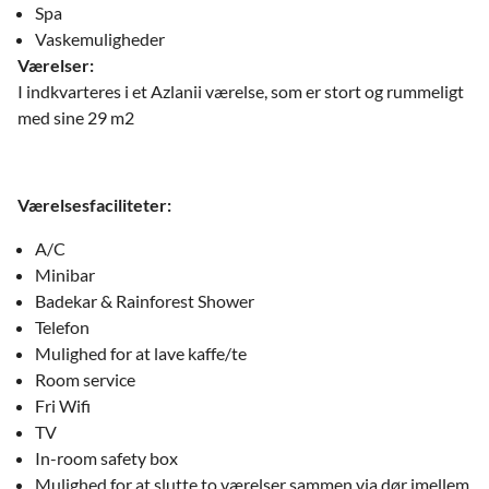
Spa
Vaskemuligheder
Værelser:
I indkvarteres i et Azlanii værelse, som er stort og rummeligt
med sine 29 m2
Værelsesfaciliteter:
A/C
Minibar
Badekar & Rainforest Shower
Telefon
Mulighed for at lave kaffe/te
Room service
Fri Wifi
TV
In-room safety box
Mulighed for at slutte to værelser sammen via dør imellem