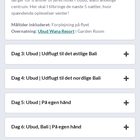
centrum. Her skal I tilbringe de næste 5 nætter, hvor
spændende oplevelser venter!
Måltider inkluderet:
Forplejning på flyet
Overnatning:
Ubud Wana Resort
i Garden Room
Dag 3: Ubud | Udflugt til det østlige Bali
Dag 4: Ubud | Udflugt til det nordlige Bali
Dag 5: Ubud | På egen hånd
Dag 6: Ubud, Bali | På egen hånd