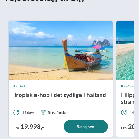
Badeferie
Badeferie
Tropisk ø-hop i det sydlige Thailand
Filipp
strand
14 days
Rejseforslag
14 da
19.998,-
20.
Se rejsen
Fra
Fra