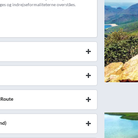
s og indrejseformaliteterne overståes.
 Route
and)