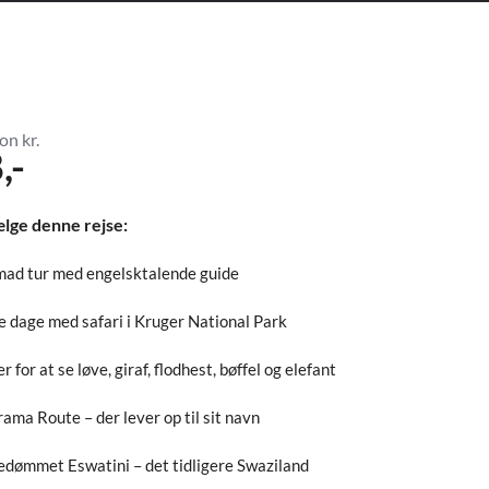
on kr.
,-
ælge denne rejse:
ad tur med engelsktalende guide
re dage med safari i Kruger National Park
 for at se løve, giraf, flodhest, bøffel og elefant
ama Route – der lever op til sit navn
dømmet Eswatini – det tidligere Swaziland