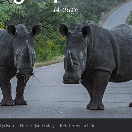
Royal Caribb
14 dage
VIVA Cruises
ika
i prisen
Flere rejseforslag
Relaterede artikler