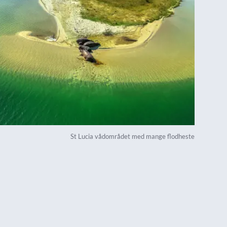
St Lucia vådområdet med mange flodheste