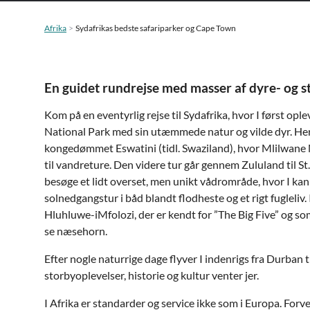
Afrika
Sydafrikas bedste safariparker og Cape Town
En guidet rundrejse med masser af dyre- og s
Kom på en eventyrlig rejse til Sydafrika, hvor I først op
National Park med sin utæmmede natur og vilde dyr. Her
kongedømmet Eswatini (tidl. Swaziland), hvor Mlilwane
til vandreture. Den videre tur går gennem Zululand til St. 
besøge et lidt overset, men unikt vådrområde, hvor I kan 
solnedgangstur i båd blandt flodheste og et rigt fugleliv. I
Hluhluwe-iMfolozi, der er kendt for ”The Big Five” og som
se næsehorn.
Efter nogle naturrige dage flyver I indenrigs fra Durban 
storbyoplevelser, historie og kultur venter jer.
I Afrika er standarder og service ikke som i Europa. Forv