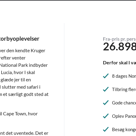
torbyoplevelser
Fra-pris pr. pers
26.898
lever den kendte Kruger
efter venter
Derfor skal I v
 National Park indbyder
Lucia, hvor I skal
8 dages Nom
glæde jer til en
 slutter med safari i
Tilbring fle
 et særligt godt sted at
Gode chancer
til Cape Town, hvor
Oplev Panor
Besøg konge
ent det uventede. Det er