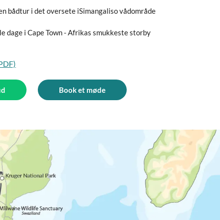
en bådtur i det oversete iSimangaliso vådområde
gle dage i Cape Town - Afrikas smukkeste storby
(PDF)
ud
Book et møde