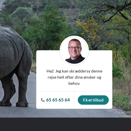
ean
Hej! Jeg kan skræddersy denne
rejse helt efter dine ønsker og
behov.
65 65 65 64
Få et tilbud