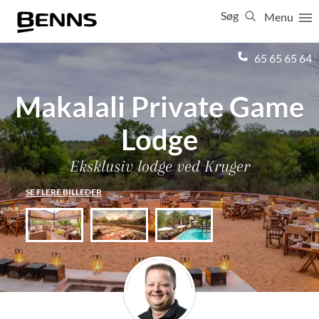
Søg
Menu
Luk
65 65 65 64
Makalali Private Game
Vis resultater for:
Alle
Ferierejser
Firma- og temarejser
Studierejser
Lodge
Eksklusiv lodge ved Kruger
SE FLERE BILLEDER