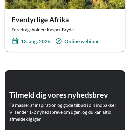
Eventyrlige Afrika
Foredragsholder: Kasper Bryde
13. aug. 2026
Online webinar
Tilmeld dig vores nyhedsbrev
Få masser af inspiration og gode tilbud i din indbakke!
Vi sender 1-2 nyhedsbreve om ugen, og du kan altid
afmelde dig igen.