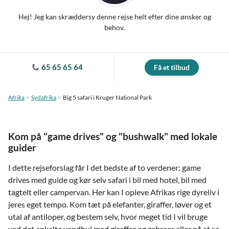
Hej! Jeg kan skræddersy denne rejse helt efter dine ønsker og
behov.
65 65 65 64
Få et tilbud
Afrika
Sydafrika
Big 5 safari i Kruger National Park
Kom på "game drives" og "bushwalk" med lokale
guider
I dette rejseforslag får I det bedste af to verdener: game
drives med guide og kør selv safari i bil med hotel, bil med
tagtelt eller campervan. Her kan I opleve Afrikas rige dyreliv i
jeres eget tempo. Kom tæt på elefanter, giraffer, løver og et
utal af antiloper, og bestem selv, hvor meget tid I vil bruge
ved det enkelte vandhul med giraffer og zebraer eller på at se