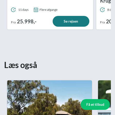
Kruger
11 days
Flere afgange
8 dag
25.998,-
20.
Se rejsen
Fra
Fra
Læs også
Få et tilbud