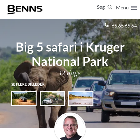
Søg
Menu
Luk
65 65 65 64
Big 5 safari i Kruger
Vis resultater for:
Alle
Ferierejser
Firma- og temarejser
Studierejser
National Park
12 dage
SE FLERE BILLEDER