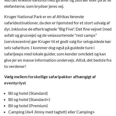
elefanterne, som krydser jeres vej.
Kruger National Park er en af ​​Afrikas førende
safaridestinationer, da den er hjemsted for et stort udvalg af
dyr, inklusive de eftertragtede "Big Five". Det fine vejnet (med
asfalt og grusveje) og de velassorterede "rest camps"
(servicecentre) gør Kruger til et godt valg for selvguidede kør
selv safariture. I kommer dog også på guidede ture i
safarijeeps med lokale guider, som kender området og kan
give jer en masse information undervejs. Altså, det bedste fra
to verdener!
Vælg mellem forskellige safaripakker afhængigt af
eventyrlyst
Bil og hotel (Standard)
Bil og hotel (Standard+)
Bil og hotel (Premium)
Camping (4x4 Jimny med tagtelt) eller Camping+