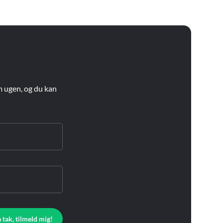
m ugen, og du kan
a tak, tilmeld mig!