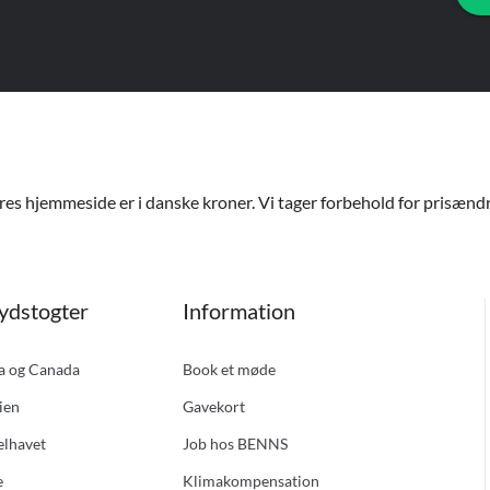
ores hjemmeside er i danske kroner. Vi tager forbehold for prisændri
ydstogter
Information
ka og Canada
Book et møde
ien
Gavekort
elhavet
Job hos BENNS
e
Klimakompensation