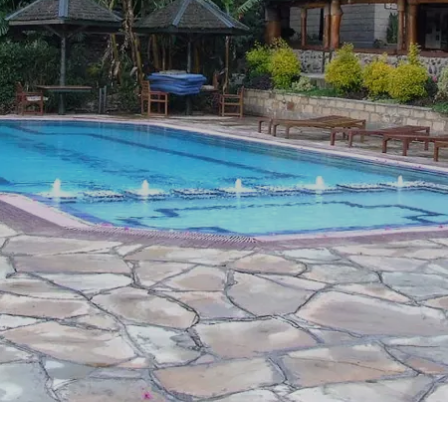
Royal Caribb
VIVA Cruises
ika