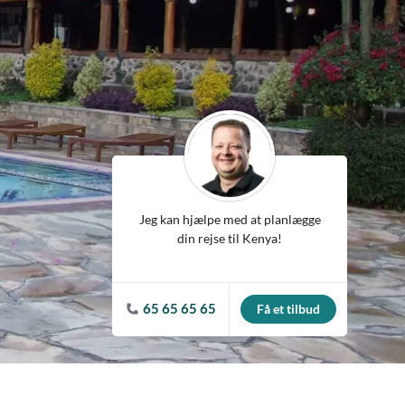
ean
Jeg kan hjælpe med at planlægge
din rejse til Kenya!
65 65 65 65
Få et tilbud