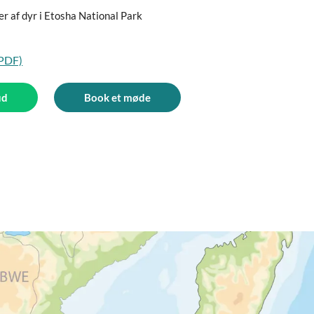
r af dyr i Etosha National Park
(PDF)
ud
Book et møde