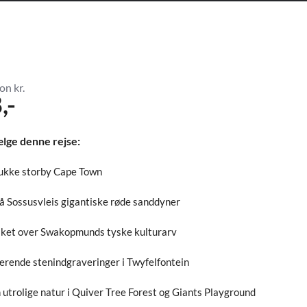
on kr.
,-
ælge denne rejse:
ukke storby Cape Town
på Sossusvleis gigantiske røde sanddyner
sket over Swakopmunds tyske kulturarv
erende stenindgraveringer i Twyfelfontein
 utrolige natur i Quiver Tree Forest og Giants Playground