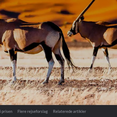
Royal Caribb
VIVA Cruises
ika
i prisen
Flere rejseforslag
Relaterede artikler