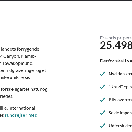
Fra-pris pr. pers
25.498
 landets forrygende
er Canyon, Namib-
Derfor skal I v
sch i Swakopmund,
tenindgraveringer og et
Nyd den sm
nske unik rejse.
"Kravl" op 
forskelligartet natur og
rledes.
Bliv overra
lle, international
Se de impon
res
rundrejser med
Udforsk den