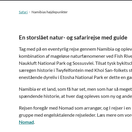
Safari
Namibias højdepunkter
En storslået natur- og safarirejse med guide
Tag med på en eventyrlig rejse gennem Namibia og oplev
kombination af mageløse naturfænomener ved Fish Riv
Naukluft National Park og Sossusvlei. Tilsat tysk bykit
særegen historie i Twyfelfontein med Khoi San-folkets s
enestående dyreliv i Etosha National Park er dette en ga
Namibia er et land, som få har set, men som har så meget 
spændende historie, at hver dag opleves som ny og ande
Rejsen foregår med Nomad som arrangør, og I rejser i en li
gruppe med engelsktalende rejseleder. Læs mere om vo
Nomad
.