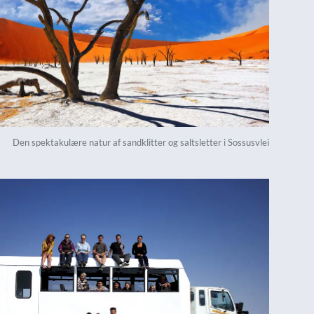
Den spektakulære natur af sandklitter og saltsletter i Sossusvlei