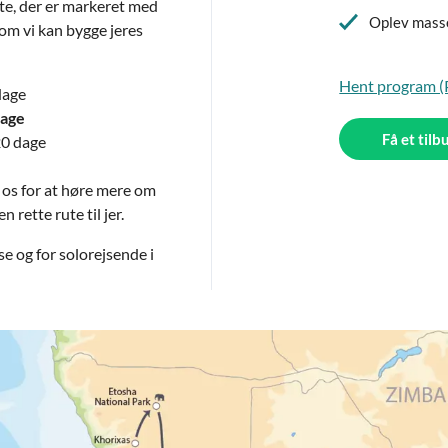
e, der er markeret med
Oplev masse
om vi kan bygge jeres
Hent program 
dage
dage
Få et tilb
20 dage
 os for at høre mere om
rette rute til jer.
se og for solorejsende i