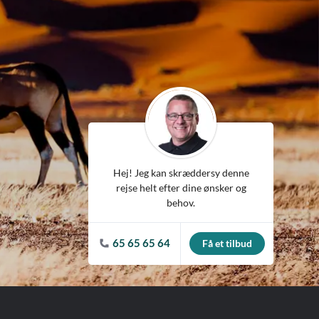
ean
Hej! Jeg kan skræddersy denne
rejse helt efter dine ønsker og
behov.
65 65 65 64
Få et tilbud