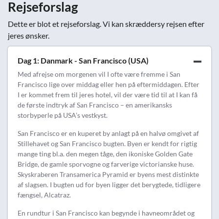
Rejseforslag
Dette er blot et rejseforslag. Vi kan skræddersy rejsen efter
jeres ønsker.
Dag 1: Danmark - San Francisco (USA)
Med afrejse om morgenen vil I ofte være fremme i San
Francisco lige over middag eller hen på eftermiddagen. Efter
I er kommet frem til jeres hotel, vil der være tid til at I kan få
de første indtryk af San Francisco – en amerikansks
storbyperle på USA’s vestkyst.
San Francisco er en kuperet by anlagt på en halvø omgivet af
Stillehavet og San Francisco bugten. Byen er kendt for rigtig
mange ting bl.a. den megen tåge, den ikoniske Golden Gate
Bridge, de gamle sporvogne og farverige victorianske huse.
Skyskraberen Transamerica Pyramid er byens mest distinkte
af slagsen. I bugten ud for byen ligger det berygtede, tidligere
fængsel, Alcatraz.
En rundtur i San Francisco kan begynde i havneområdet og