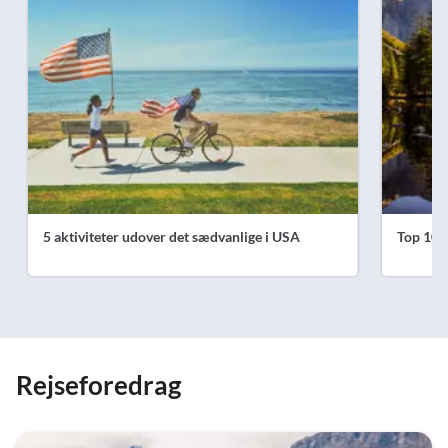
5 aktiviteter udover det sædvanlige i USA
Top 10 a
Rejseforedrag