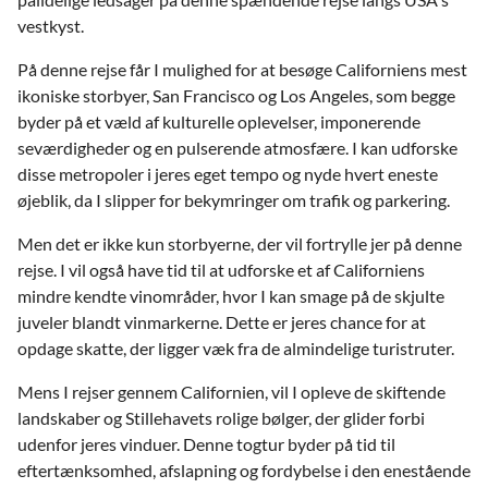
vestkyst.
På denne rejse får I mulighed for at besøge Californiens mest
ikoniske storbyer, San Francisco og Los Angeles, som begge
byder på et væld af kulturelle oplevelser, imponerende
seværdigheder og en pulserende atmosfære. I kan udforske
disse metropoler i jeres eget tempo og nyde hvert eneste
øjeblik, da I slipper for bekymringer om trafik og parkering.
Men det er ikke kun storbyerne, der vil fortrylle jer på denne
rejse. I vil også have tid til at udforske et af Californiens
mindre kendte vinområder, hvor I kan smage på de skjulte
juveler blandt vinmarkerne. Dette er jeres chance for at
opdage skatte, der ligger væk fra de almindelige turistruter.
Mens I rejser gennem Californien, vil I opleve de skiftende
landskaber og Stillehavets rolige bølger, der glider forbi
udenfor jeres vinduer. Denne togtur byder på tid til
eftertænksomhed, afslapning og fordybelse i den enestående