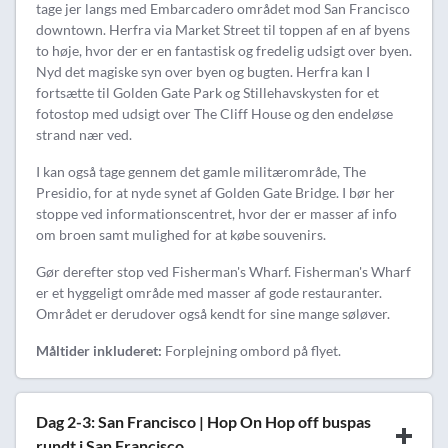
tage jer langs med Embarcadero området mod San Francisco
downtown. Herfra via Market Street til toppen af en af byens
to høje, hvor der er en fantastisk og fredelig udsigt over byen.
Nyd det magiske syn over byen og bugten. Herfra kan I
fortsætte til Golden Gate Park og Stillehavskysten for et
fotostop med udsigt over The Cliff House og den endeløse
strand nær ved.
I kan også tage gennem det gamle militærområde, The
Presidio, for at nyde synet af Golden Gate Bridge. I bør her
stoppe ved informationscentret, hvor der er masser af info
om broen samt mulighed for at købe souvenirs.
Gør derefter stop ved Fisherman's Wharf. Fisherman's Wharf
er et hyggeligt område med masser af gode restauranter.
Området er derudover også kendt for sine mange søløver.
Måltider inkluderet:
Forplejning ombord på flyet.
Dag 2-3: San Francisco | Hop On Hop off buspas
rundt i San Francisco