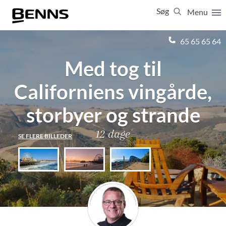
Søg
Menu
Luk
65 65 65 64
Med tog til
Vis resultater for:
Alle
Ferierejser
Californiens vingårde,
Firma- og temarejser
Studierejser
storbyer og strande
12 dage
SE FLERE BILLEDER