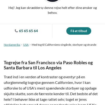
Hej! Jeg kan skræddersy denne rejse helt efter dine ønsker og
behov.
65 65 65 64
Få et tilbud
Nordamerika
USA
Med tog til Californiens vingårde, storbyer og strande
Togrejse fra San Francisco via Paso Robles og
Santa Barbara til Los Angeles
Træd ind i en verden af kontraster og eventyr på en
uforglemmelig togrejse gennem Californien, hvor I kan
udforske to af USA's mest spændende storbyer og opdage
skjulte skatte, som de færreste kender til. Det bedste af det
hele? I behøver ikke at tage rattet selv; toget er jeres
pålidelige ledsager på denne spændende rejse langs USA's