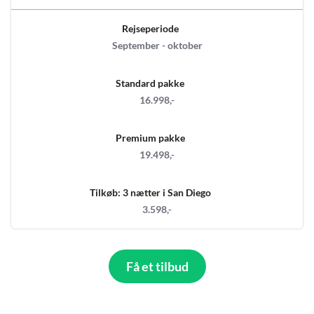
Rejseperiode
September - oktober
Standard pakke
16.998,-
Premium pakke
19.498,-
Tilkøb: 3 nætter i San Diego
3.598,-
Få et tilbud