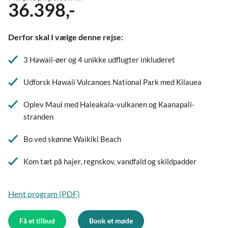
36.398,-
Derfor skal I vælge denne rejse:
3 Hawaii-øer og 4 unikke udflugter inkluderet
Udforsk Hawaii Vulcanoes National Park med Kilauea
Oplev Maui med Haleakala-vulkanen og Kaanapali-
stranden
Bo ved skønne Waikiki Beach
Kom tæt på hajer, regnskov, vandfald og skildpadder
Hent program (PDF)
Få et tilbud
Book et møde