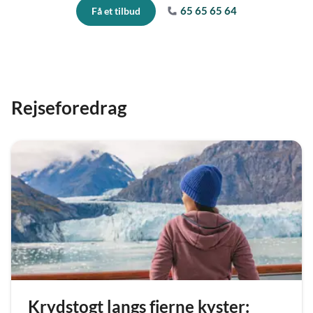
65 65 65 64
Få et tilbud
Rejseforedrag
Krydstogt langs fjerne kyster: