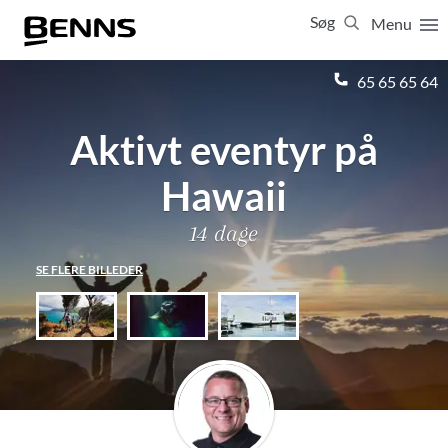
Søg
Menu
Luk
65 65 65 64
Aktivt eventyr på
Vis resultater for:
Alle
Ferierejser
Firma- og temarejser
Studierejser
Hawaii
14 dage
SE FLERE BILLEDER