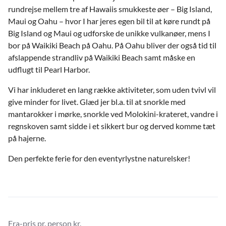
rundrejse mellem tre af Hawaiis smukkeste øer – Big Island,
Maui og Oahu –
hvor I har jeres egen bil til at køre rundt på
Big Island og Maui og udforske de unikke vulkanøer, mens I
bor på Waikiki Beach på Oahu. På Oahu bliver der også tid til
afslappende strandliv på Waikiki Beach samt måske en
udflugt til Pearl Harbor.
Vi har inkluderet en lang række aktiviteter, som uden tvivl vil
give minder for livet. Glæd jer bl.a. til at snorkle med
mantarokker i mørke, snorkle ved Molokini-krateret, vandre i
regnskoven samt sidde i et sikkert bur og derved komme tæt
på hajerne.
Den perfekte ferie for den eventyrlystne naturelsker!
Fra-pris pr. person kr.