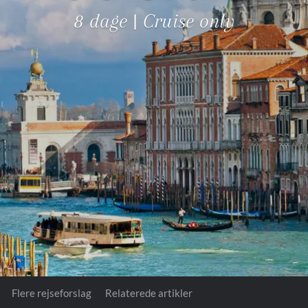
Royal Caribb
8 dage | Cruise only
VIVA Cruises
ika
Flere rejseforslag
Relaterede artikler