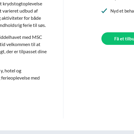
rt krydstogtoplevelse
t varieret udbud af
Nyd et beha
aktiviteter for både
dholdsrig ferie til søs.
 Middelhavet med MSC
Få et tilb
ltid velkommen til at
t, der er tilpasset dine
y, hotel og
yg ferieoplevelse med