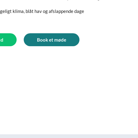
geligt klima, blåt hav og afslappende dage
ud
Book et møde