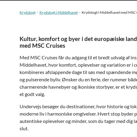
Krydstogt
Krydstogt i Middelhavet
Krydstogt i Middelhavet med MSC 
Kultur, komfort og byer i det europæiske land
med MSC Cruises
Med MSC Cruises får du adgang til et bredt udvalg af ins
Middelhavet, hvor komfort, oplevelser og variation er i 
kombineres afslappende dage til søs med spændende mø
og pulserende byliv. Ønsker du en ferie, der rummer båd
charmerende havnebyer og ikoniske storbyer, er et kry
et godt valg.
Undervejs besøger du destinationer, hvor historie og lok
moderne liv i harmoniske omgivelser. Hvert stop byder p
autentiske oplevelser og minder, som du tager med dig læn
slut.