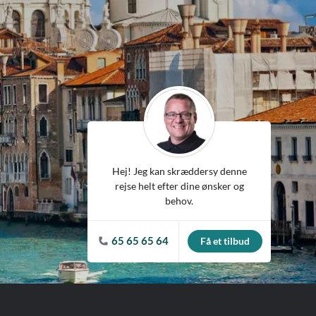
ean
Hej! Jeg kan skræddersy denne
rejse helt efter dine ønsker og
behov.
65 65 65 64
Få et tilbud