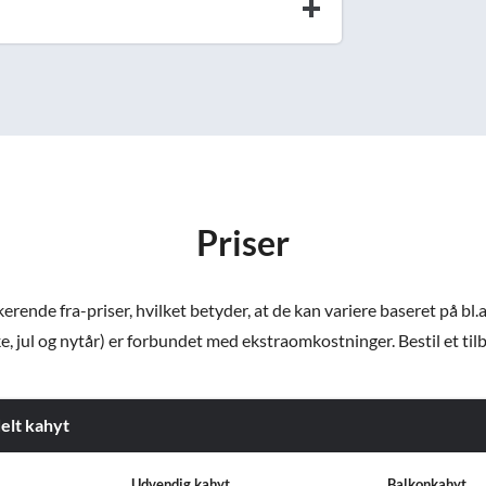
Priser
ende fra-priser, hvilket betyder, at de kan variere baseret på bl.a
e, jul og nytår) er forbundet med ekstraomkostninger. Bestil et tilbud
delt kahyt
Udvendig kahyt
Balkonkahyt