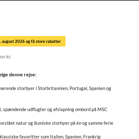
. august 2026 og få store rabatter
on kr.
-
ælge denne rejse:
erende storbyer i Storbritannien, Portugal, Spanien og
, spændende udflugter og afslapning ombord på MSC
orslået natur og ikoniske storbyer på én og samme ferie
klassiske favoritter som Italien, Spanien, Frankrig