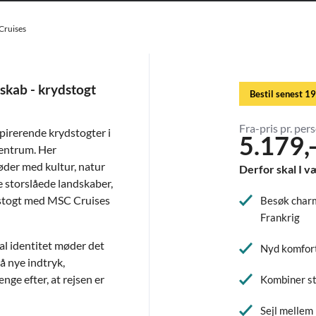
Cruises
skab - krydstogt
Bestil senest 19
Fra-pris pr. pers
pirerende krydstogter i
5.179,
centrum. Her
der med kultur, natur
Derfor skal I v
e storslåede landskaber,
dstogt med MSC Cruises
Besøk charm
Frankrig
al identitet møder det
Nyd komfort
å nye indtryk,
ge efter, at rejsen er
Kombiner st
Sejl mellem 