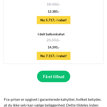
18.102,-
12.385,-
Nu: 5.717,- i rabat!
I delt balkonkahyt
21.552,-
14.395,-
Nu: 7.157,- i rabat!
Få et tilbud
Fra-priser er opgivet i garanterede kahytter, hvilket betyder,
at du ikke selv kan vælge beliggenhed. Dette tildeles inden