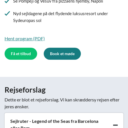
Se Pompeji og Vesuv fra pizzaens hjemby, Napoli
Nyd sejldagene på det flydende luksusresort under
Sydeuropas sol
Hent program (PDF)
Få et tilbud
Book et møde
Rejseforslag
Dette er blot et rejseforslag. Vi kan skræddersy rejsen efter
jeres ønsker.
Sejlruter - Legend of the Seas fra Barcelona
eller Rom