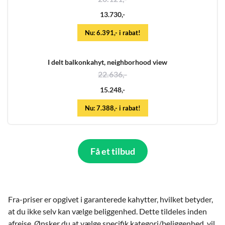
13.730,-
Nu: 6.391,- i rabat!
I delt balkonkahyt, neighborhood view
22.636,-
15.248,-
Nu: 7.388,- i rabat!
Få et tilbud
Fra-priser er opgivet i garanterede kahytter, hvilket betyder,
at du ikke selv kan vælge beliggenhed. Dette tildeles inden
afrejse. Ønsker du at vælge specifik kategori/beliggenhed, vil