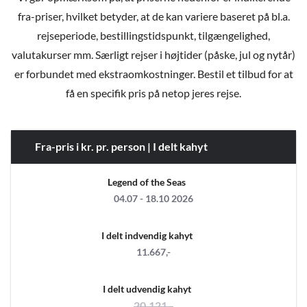
fra-priser, hvilket betyder, at de kan variere baseret på bl.a.
rejseperiode, bestillingstidspunkt, tilgængelighed,
valutakurser mm. Særligt rejser i højtider (påske, jul og nytår)
er forbundet med ekstraomkostninger. Bestil et tilbud for at
få en specifik pris på netop jeres rejse.
Fra-pris i kr. pr. person | I delt kahyt
Legend of the Seas
04.07 - 18.10 2026
I delt indvendig kahyt
11.667,-
I delt udvendig kahyt
20.121,-