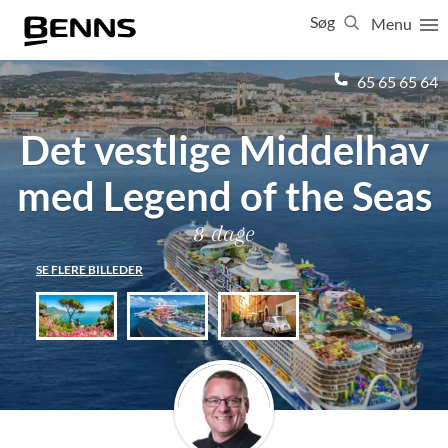
Søg
Menu
Luk
65 65 65 64
Det vestlige Middelhav
Vis resultater for:
Alle
Ferierejser
Firma- og temarejser
Studierejser
med Legend of the Seas
8 dage
SE FLERE BILLEDER