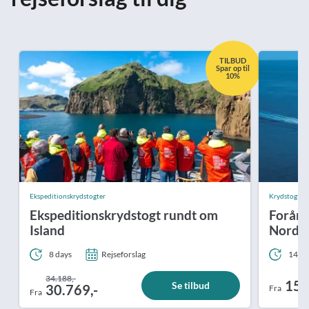
TILBUD
Spar op til
10%
Ekspeditionskrydstogter
Krydstogt / Fa
Ekspeditionskrydstogt rundt om
Forårs
Island
Nordaf
8 days
Rejseforslag
14 da
34.188,-
15.
Se tilbud
30.769,-
Fra
Fra