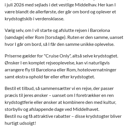
i juli 2026 med sejlads i det vestlige Middelhav. Her kan I
være blandt de allerførste, der går om bord og oplever et
krydstogtskib i verdensklasse.
Vælg selv, om I vil starte og afslutte rejsen i Barcelona
(søndage) eller Rom (torsdage). Ruten er den samme, uanset
hvor I går om bord, så I får den samme unikke oplevelse.
Priserne gælder for "Cruise Only", altså selve krydstogtet.
Ønsker I en komplet rejseoplevelse, kan vi naturligvis
arrangere fly til Barcelona eller Rom, hotelovernatninger
samt ekstra ophold før eller efter krydstogtet.
Bestil et tilbud, så sammensætter vi en rejse, der passer
præcis til jeres ønsker – uanset om I foretrækker en ren
krydstogtferie eller ønsker at kombinere den med kultur,
storbyliv og afslappende dage ved Middelhavet.
Bestil nu og få attraktive rabatter – disse krydstogter bliver
hurtigt udsolgt!