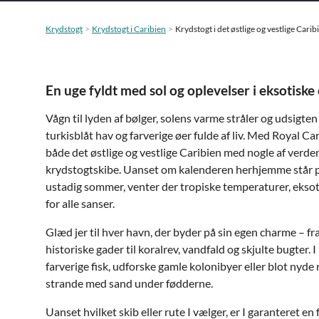
Krydstogt
Krydstogt i Caribien
Krydstogt i det østlige og vestlige Car
En uge fyldt med sol og oplevelser i eksotiske
Vågn til lyden af bølger, solens varme stråler og udsigten
turkisblåt hav og farverige øer fulde af liv. Med Royal C
både det østlige og vestlige Caribien med nogle af verde
krydstogtskibe. Uanset om kalenderen herhjemme står på
ustadig sommer, venter der tropiske temperaturer, eksot
for alle sanser.
Glæd jer til hver havn, der byder på sin egen charme – fr
historiske gader til koralrev, vandfald og skjulte bugter. 
farverige fisk, udforske gamle kolonibyer eller blot nyde
strande med sand under fødderne.
Uanset hvilket skib eller rute I vælger, er I garanteret en 