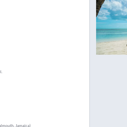
l.
almouth, Jamaica)