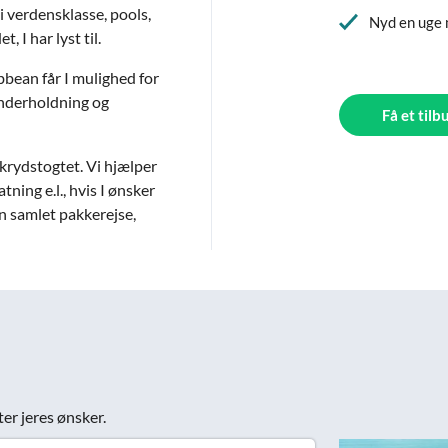
 verdensklasse, pools,
Nyd en uge 
, I har lyst til.
bean får I mulighed for
underholdning og
Få et tilb
e krydstogtet. Vi hjælper
ning e.l., hvis I ønsker
en samlet pakkerejse,
ter jeres ønsker.