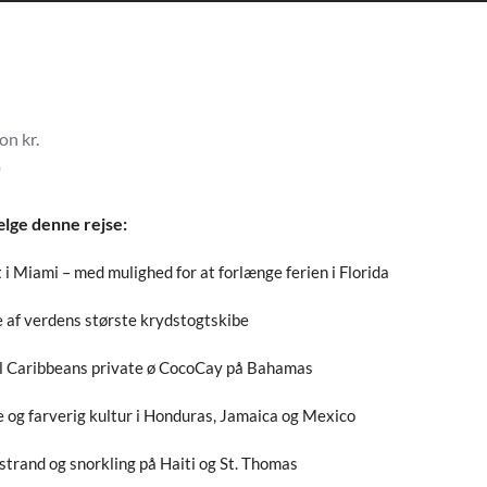
on kr.
-
ælge denne rejse:
t i Miami – med mulighed for at forlænge ferien i Florida
e af verdens største krydstogtskibe
l Caribbeans private ø CocoCay på Bahamas
e og farverig kultur i Honduras, Jamaica og Mexico
strand og snorkling på Haiti og St. Thomas