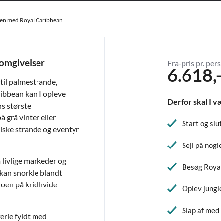
ibien med Royal Caribbean
 omgivelser
Fra-pris pr. pers
6.618,
 til palmestrande,
aribbean kan I opleve
Derfor skal I v
ns største
 grå vinter eller
Start og slu
iske strande og eventyr
Sejl på nogl
a livlige markeder og
Besøg Roya
I kan snorkle blandt
 roen på kridhvide
Oplev jungl
Slap af med 
ferie fyldt med