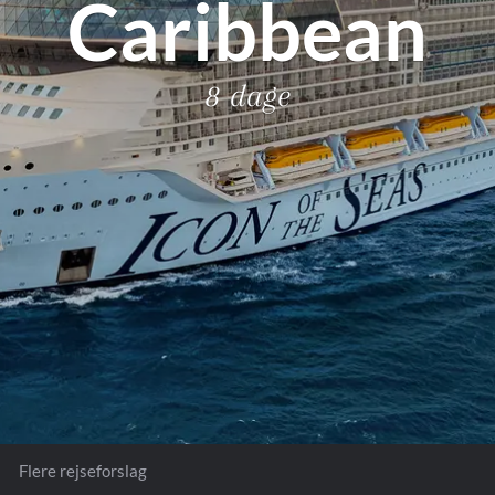
Caribbean
Royal Caribb
VIVA Cruises
ika
8 dage
Flere rejseforslag