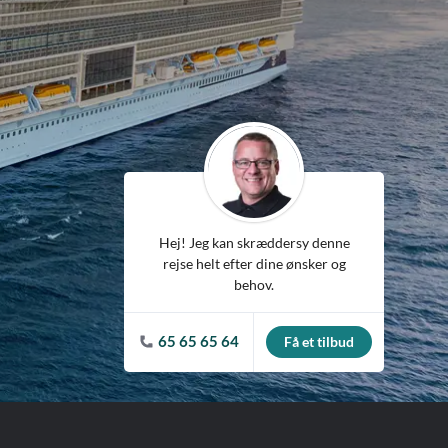
ean
Hej! Jeg kan skræddersy denne
rejse helt efter dine ønsker og
behov.
65 65 65 64
Få et tilbud