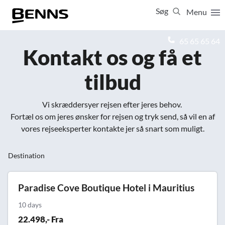
Søg
Menu
Luk
65 65 65 64
Kontakt os og få et
Vis resultater for:
tilbud
Alle
Ferierejser
Firma- og temarejser
Studierejser
Vi skræddersyer rejsen efter jeres behov.
Fortæl os om jeres ønsker for rejsen og tryk send, så vil en af
vores rejseeksperter kontakte jer så snart som muligt.
Destination
Paradise Cove Boutique Hotel i Mauritius
10 days
22.498,- Fra