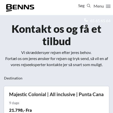
Søg
Menu
Luk
65 65 65 64
Kontakt os og få et
Vis resultater for:
tilbud
Alle
Ferierejser
Firma- og temarejser
Studierejser
Vi skræddersyer rejsen efter jeres behov.
Fortæl os om jeres ønsker for rejsen og tryk send, så vil en af
vores rejseeksperter kontakte jer så snart som muligt.
Destination
Majestic Colonial | All inclusive | Punta Cana
9 dage
21.798,- Fra