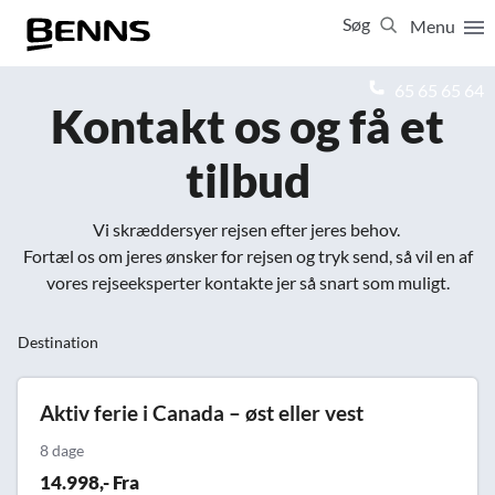
Søg
Menu
Luk
65 65 65 64
Kontakt os og få et
Vis resultater for:
tilbud
Alle
Ferierejser
Firma- og temarejser
Studierejser
Vi skræddersyer rejsen efter jeres behov.
Fortæl os om jeres ønsker for rejsen og tryk send, så vil en af
vores rejseeksperter kontakte jer så snart som muligt.
Destination
Aktiv ferie i Canada – øst eller vest
8 dage
14.998,- Fra