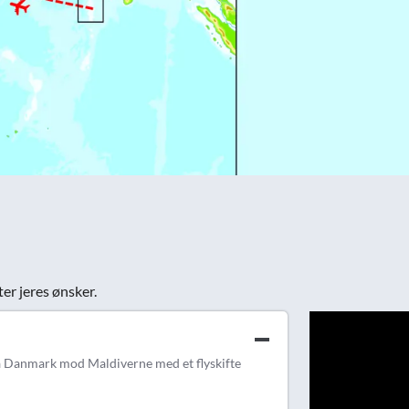
ter jeres ønsker.
 fra Danmark mod Maldiverne med et flyskifte