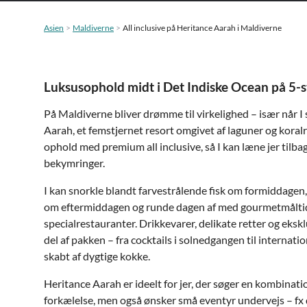
Asien
Maldiverne
All inclusive på Heritance Aarah i Maldiverne
Luksusophold midt i Det Indiske Ocean på 5-s
På Maldiverne bliver drømme til virkelighed – især når I
Aarah, et femstjernet resort omgivet af laguner og koralr
ophold med premium all inclusive, så I kan læne jer tilba
bekymringer.
I kan snorkle blandt farvestrålende fisk om formiddagen,
om eftermiddagen og runde dagen af med gourmetmåltide
specialrestauranter. Drikkevarer, delikate retter og ekskl
del af pakken – fra cocktails i solnedgangen til internat
skabt af dygtige kokke.
Heritance Aarah er ideelt for jer, der søger en kombinati
forkælelse, men også ønsker små eventyr undervejs – fx