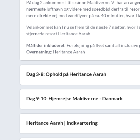
På dag 2 ankommer I til skønne Maldiverne. Vi har arrangeret
nærmeste lufthavn og videre med speedbåd derfra til resorte
mere direkte vej med vandflyver på ca. 40 minutter, hvor I la
Velankommet kan I nu se frem til de næste 7 nætter, hvor I s
stjernede resort Heritance Aarah.
Måltider inkluderet:
Forplejning på flyet samt all inclusive 
Overnatning:
Heritance Aarah
Dag 3-8: Ophold på Heritance Aarah
Dag 9-10: Hjemrejse Maldiverne - Danmark
Heritance Aarah | Indkvartering