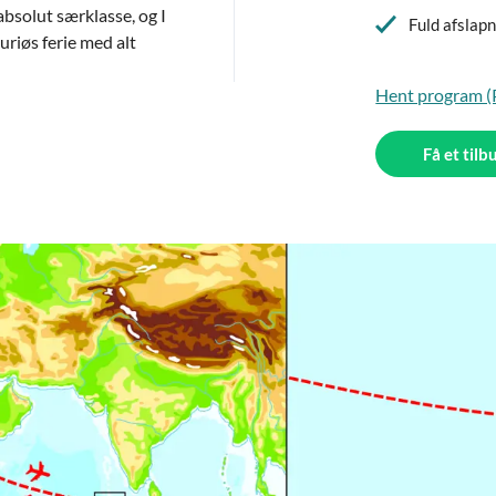
absolut særklasse, og I
Fuld afslap
suriøs ferie med alt
Hent program 
Få et tilb