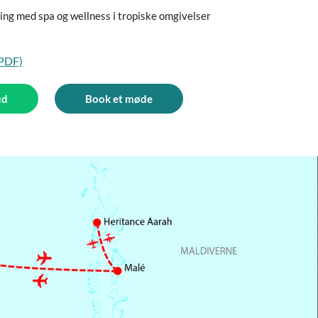
ning med spa og wellness i tropiske omgivelser
(PDF)
ud
Book et møde