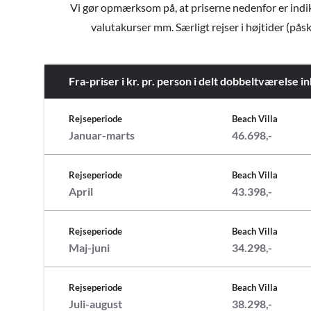
Vi gør opmærksom på, at priserne nedenfor er indiker
valutakurser mm. Særligt rejser i højtider (påsk
Fra-priser i kr. pr. person i delt dobbeltværelse 
Rejseperiode
Beach Villa
Januar-marts
46.698,-
Rejseperiode
Beach Villa
April
43.398,-
Rejseperiode
Beach Villa
Maj-juni
34.298,-
Rejseperiode
Beach Villa
Juli-august
38.298,-