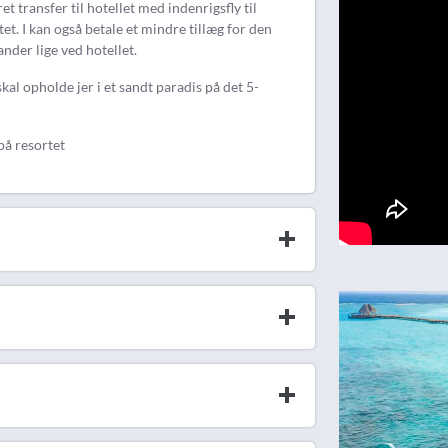
 transfer til hotellet med indenrigsfly til
t. I kan også betale et mindre tillæg for den
nder lige ved hotellet.
kal opholde jer i et sandt paradis på det 5-
på resortet