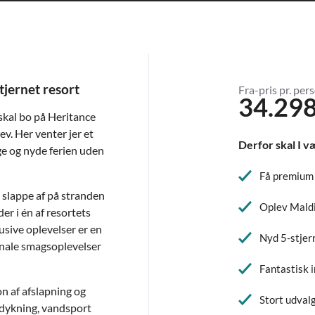
tjernet resort
Fra-pris pr. pers
34.298
 skal bo på Heritance
ev. Her venter jer et
Derfor skal I v
ge og nyde ferien uden
Få premium 
 slappe af på stranden
Oplev Maldi
r i én af resortets
usive oplevelser er en
Nyd 5-stjer
ionale smagsoplevelser
Fantastisk i
on af afslapning og
Stort udval
 dykning, vandsport