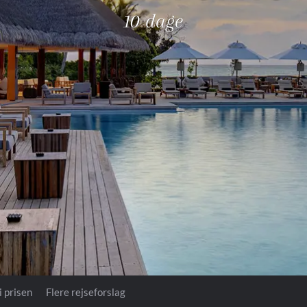
Royal Caribb
10 dage
VIVA Cruises
ika
i prisen
Flere rejseforslag