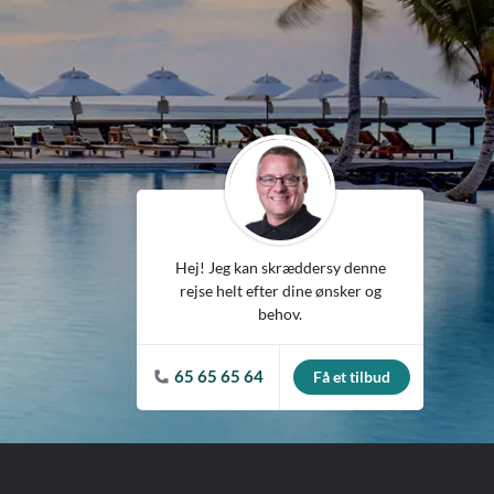
ean
Hej! Jeg kan skræddersy denne
rejse helt efter dine ønsker og
behov.
65 65 65 64
Få et tilbud