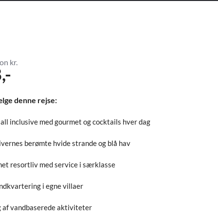
on kr.
,-
ælge denne rejse:
all inclusive med gourmet og cocktails hver dag
vernes berømte hvide strande og blå hav
net resortliv med service i særklasse
ndkvartering i egne villaer
g af vandbaserede aktiviteter