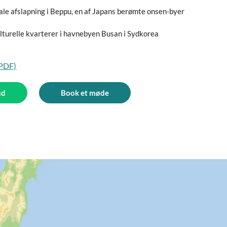
ale afslapning i Beppu, en af Japans berømte onsen-byer
lturelle kvarterer i havnebyen Busan i Sydkorea
(PDF)
ud
Book et møde