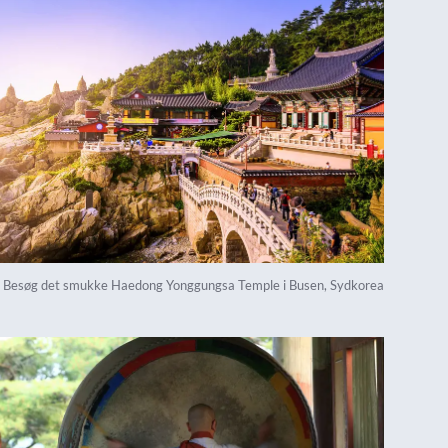
Besøg det smukke Haedong Yonggungsa Temple i Busen, Sydkorea