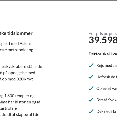
ske tidslommer
Fra-pris pr. pers
39.598
ejser I med Asiens
rste metropoler og
Derfor skal I v
Rejs med Ja
e skyskrabere står side
 ud på opdagelse med
Udforsk de
på op mod 320 km/t
Oplev et væ
ng 1.600 templer og
Forstå Sydk
hima har historien også
tastrofale
Dyk ned i k
id til at slappe af i de