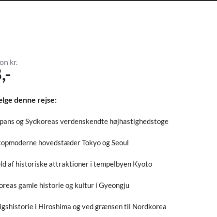
on kr.
,-
ælge denne rejse:
pans og Sydkoreas verdenskendte højhastighedstoge
 topmoderne hovedstæder Tokyo og Seoul
ld af historiske attraktioner i tempelbyen Kyoto
oreas gamle historie og kultur i Gyeongju
rigshistorie i Hiroshima og ved grænsen til Nordkorea