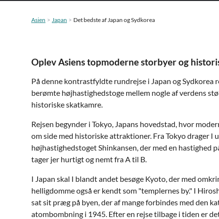
Asien
Japan
Det bedste af Japan og Sydkorea
Oplev Asiens topmoderne storbyer og histori
På denne kontrastfyldte rundrejse i Japan og Sydkorea r
berømte højhastighedstoge mellem nogle af verdens stø
historiske skatkamre.
Rejsen begynder i Tokyo, Japans hovedstad, hvor modern
om side med historiske attraktioner. Fra Tokyo drager I
højhastighedstoget Shinkansen, der med en hastighed 
tager jer hurtigt og nemt fra A til B
.
I Japan skal I blandt andet besøge Kyoto, der med omkri
helligdomme også er kendt som "templernes by." I Hiros
sat sit præg på byen, der af mange forbindes med den ka
atombombning i 1945. Efter en rejse tilbage i tiden er det t