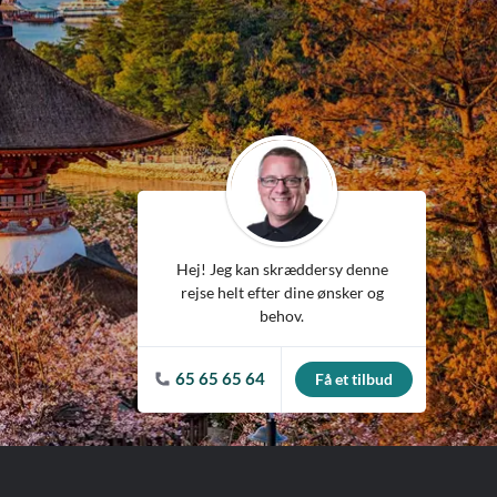
ean
Hej! Jeg kan skræddersy denne
rejse helt efter dine ønsker og
behov.
65 65 65 64
Få et tilbud