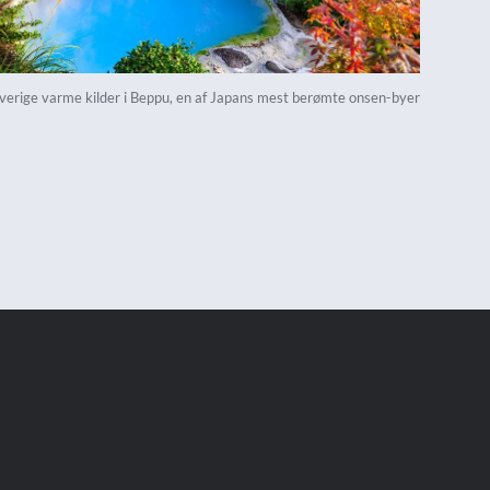
rverige varme kilder i Beppu, en af Japans mest berømte onsen-byer