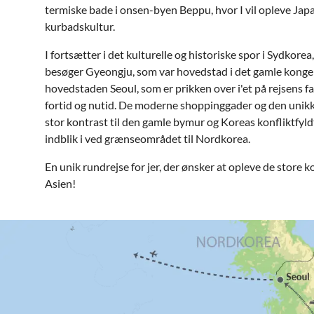
termiske bade i onsen-byen Beppu, hvor I vil opleve Japa
kurbadskultur.
I fortsætter i det kulturelle og historiske spor i Sydkorea
besøger Gyeongju, som
var hovedstad i det gamle konger
hovedstaden Seoul, som er prikken over i'et på rejsens f
fortid og nutid. De moderne shoppinggader og den unikk
stor kontrast til den gamle bymur og Koreas konfliktfyldt
indblik i ved grænseområdet til Nordkorea.
En unik rundrejse for jer, der ønsker at opleve de store ko
Asien!