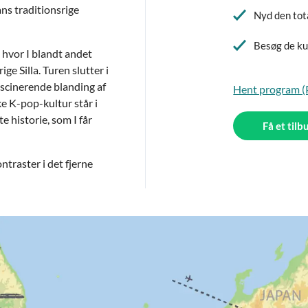
ns traditionsrige
Nyd den tot
Besøg de ku
, hvor I blandt andet
ige Silla.
Turen slutter i
ascinerende blanding af
Hent program 
e K-pop-kultur står i
e historie, som I får
Få et tilb
ntraster i det fjerne