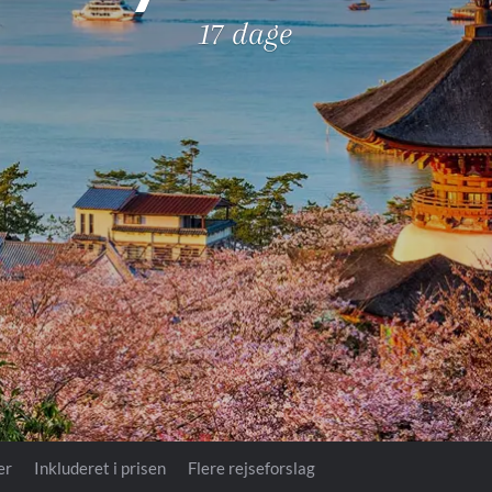
Royal Caribb
17 dage
VIVA Cruises
ika
er
Inkluderet i prisen
Flere rejseforslag