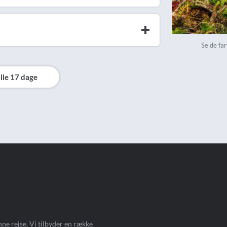
Se de fa
lle 17 dage
ne rejse. Vi tilbyder en række