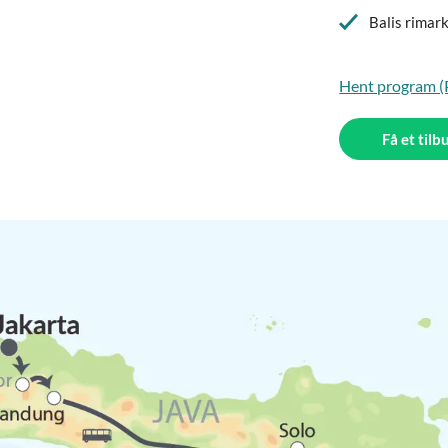
Balis rimar
Hent program 
Få et tilb