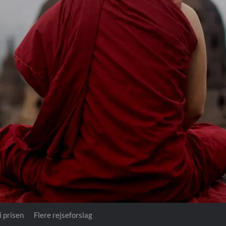
Royal Caribb
VIVA Cruises
ika
i prisen
Flere rejseforslag