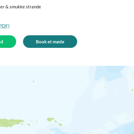
ker & smukke strande
(PDF)
ud
Book et møde