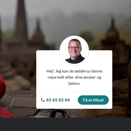
ean
Hej! Jeg kan skræddersy denne
rejse helt efter dine ønsker og
behov.
65 65 65 64
Få et tilbud