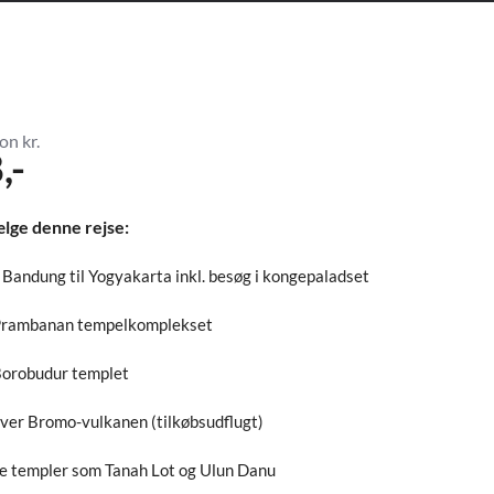
on kr.
,-
ælge denne rejse:
a Bandung til Yogyakarta inkl. besøg i kongepaladset
Prambanan tempelkomplekset
Borobudur templet
ver Bromo-vulkanen (tilkøbsudflugt)
ige templer som Tanah Lot og Ulun Danu