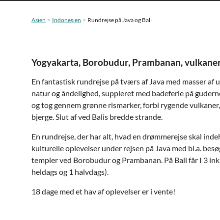
Asien
Indonesien
Rundrejse på Java og Bali
Yogyakarta, Borobudur, Prambanan, vulkaner
En fantastisk rundrejse på tværs af Java med masser af un
natur og åndelighed, suppleret med badeferie på guderne
og tog gennem grønne rismarker, forbi rygende vulkaner,
bjerge. Slut af ved Balis bredde strande.
En rundrejse, der har alt, hvad en drømmerejse skal inde
kulturelle oplevelser under rejsen på Java med bl.a. bes
templer ved Borobudur og Prambanan. På Bali får I 3 ink
heldags og 1 halvdags).
18 dage med et hav af oplevelser er i vente!