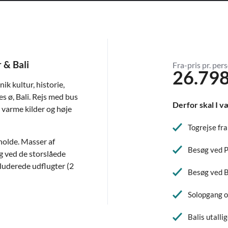
 & Bali
Fra-pris pr. pers
26.798
ik kultur, historie,
s ø, Bali. Rejs med bus
Derfor skal I v
 varme kilder og høje
Togrejse fr
holde. Masser af
Besøg ved 
øg ved de storslåede
luderede udflugter (2
Besøg ved 
Solopgang o
Balis utall