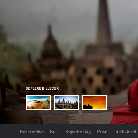
Tanzania
Transatlantisk
Singapore
USA
New Zealand
Uganda
USA
Sri Lanka
Stillehavet
Zimbabwe
Thailand
Syd- og Mellemamer
Vietnam
SE FLERE BILLEDER
Beskrivelse
Kort
Rejseforslag
Priser
Inkluderet 