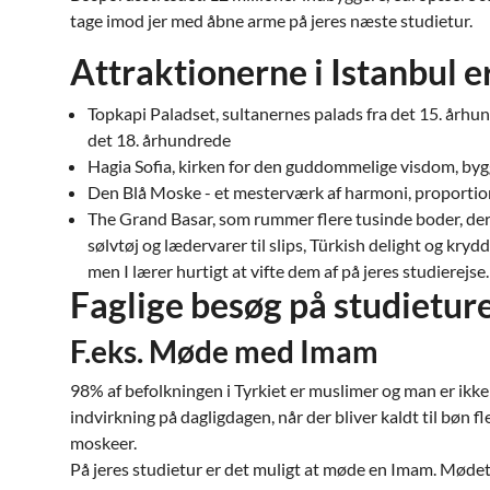
tage imod jer med åbne arme på jeres næste studietur.
Attraktionerne i Istanbul 
Topkapi Paladset, sultanernes palads fra det 15. århu
det 18. århundrede
Hagia Sofia, kirken for den guddommelige visdom, bygg
Den Blå Moske - et mesterværk af harmoni, proportio
The Grand Basar, som rummer flere tusinde boder, der t
sølvtøj og lædervarer til slips, Türkish delight og kry
men I lærer hurtigt at vifte dem af på jeres studierejse.
Faglige besøg på studieture
F.eks. Møde med Imam
98% af befolkningen i Tyrkiet er muslimer og man er ikke 
indvirkning på dagligdagen, når der bliver kaldt til bøn f
moskeer.
På jeres studietur er det muligt at møde en Imam. Møde