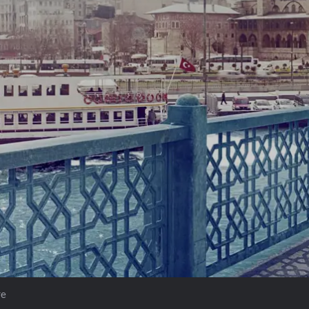
Prag
Warszawa
Reykjavik
Washington
Riga
Wien
Rom
Zagreb
San Francisco
Sarajevo
re