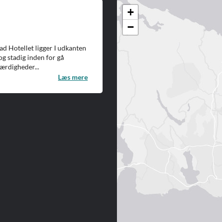
+
−
ad Hotellet ligger I udkanten
og stadig inden for gå
værdigheder...
Læs mere