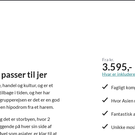
Fra kr.
3.595,-
asser til jer
Hvar er inkluderet
, handel og kultur, og er et
Fagligt kom
ilbage i tiden, og her har
 grupperejsen er det er en god
Hvor Asien
le en hipodrom fra et harem.
Fantastisk 
g det er storbyen, hvor 2
gende på hver sin side af
Unikke mos
l som asiater, er klar til at