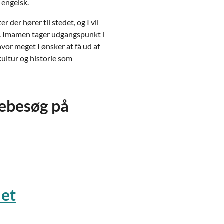
 engelsk.
 der hører til stedet, og I vil
r. Imamen tager udgangspunkt i
 hvor meget I ønsker at få ud af
kultur og historie som
diebesøg på
iet