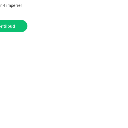
r 4 imperier
or tilbud