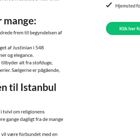
Hjemsted fo
er mange:
Klik her f
ndrede frem til begyndelsen af
et af Justinian i 548
ner og elegance.
ilbyder alt fra stofduge,
dderier. Sælgerne er pågående,
n til Istanbul
i tvivl om religionens
lere gange dagligt fra de mange
t vil være forbundet med en