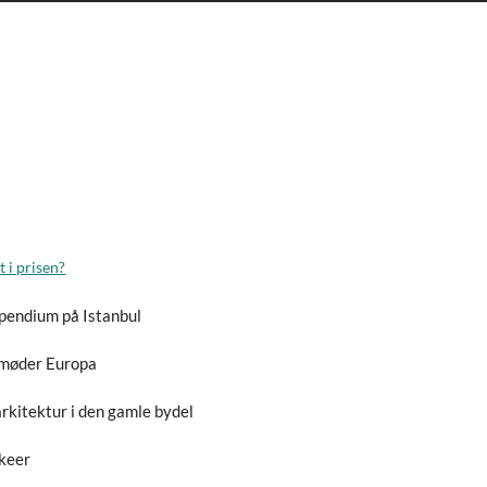
 i prisen?
pendium på Istanbul
 møder Europa
arkitektur i den gamle bydel
keer