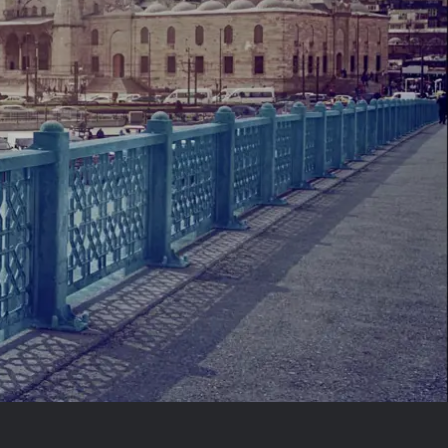
Spanien
Tjekkiet
Tyskland
Ungarn
USA