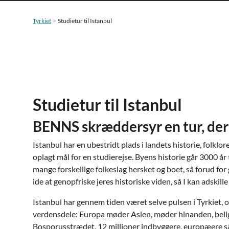
Tyrkiet
Studietur til Istanbul
Studietur til Istanbul
BENNS skræddersyr en tur, der p
Istanbul har en ubestridt plads i landets historie, folklore
oplagt mål for en studierejse. Byens historie går 3000 år t
mange forskellige folkeslag hersket og boet, så forud for
ide at genopfriske jeres historiske viden, så I kan adskil
Istanbul har gennem tiden været selve pulsen i Tyrkiet, o
verdensdele: Europa møder Asien, møder hinanden, belig
Bosporusstrædet. 12 millioner indbyggere, europæere såve