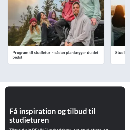
Program til studietur – sådan planlægger du det
Studiet
bedst
Få inspiration og tilbud til
studieturen
Tilmeld dig BENNS' nyhedsbrev om studieture, og