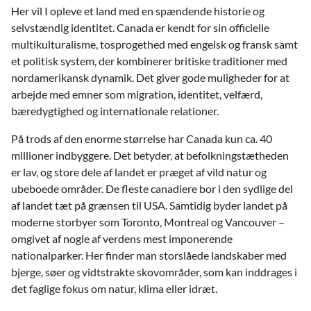
Her vil I opleve et land med en spændende historie og
selvstændig identitet. Canada er kendt for sin officielle
multikulturalisme, tosprogethed med engelsk og fransk samt
et politisk system, der kombinerer britiske traditioner med
nordamerikansk dynamik. Det giver gode muligheder for at
arbejde med emner som migration, identitet, velfærd,
bæredygtighed og internationale relationer.
På trods af den enorme størrelse har Canada kun ca. 40
millioner indbyggere. Det betyder, at befolkningstætheden
er lav, og store dele af landet er præget af vild natur og
ubeboede områder. De fleste canadiere bor i den sydlige del
af landet tæt på grænsen til USA. Samtidig byder landet på
moderne storbyer som Toronto, Montreal og Vancouver –
omgivet af nogle af verdens mest imponerende
nationalparker. Her finder man storslåede landskaber med
bjerge, søer og vidtstrakte skovområder, som kan inddrages i
det faglige fokus om natur, klima eller idræt.