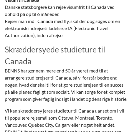
Danske statsborgere kan rejse visumfrit til Canada ved
ophold på op til 6 måneder.
Rejser man ind i Canada med fly, skal der dog søges om en
elektronisk indrejsetilladelse, eTA (Electronic Travel
Authorization), inden afrejse.
Skræddersyede studieture til
Canada
BENNS har gennem mere end 50 år været med til at
arrangere studierejser til Canada, så vi forstår bedre end
nogen, hvad der skal til for at gøre studierejsen til en succes
på alle planer, fagligt som socialt. Vi kan sørge for et komplet
program som giver faglig indsigt i landet og dens rige historie.
Vi kan skræddersy jeres studietur til Canada uanset om I vil
til populære rejsemål som Ottawa, Montreal, Toronto,
Vancouver, Quebec City, Calgary eller noget helt andet.
BENNS tilbyder også grupperejser, hvor hele grupperejsen