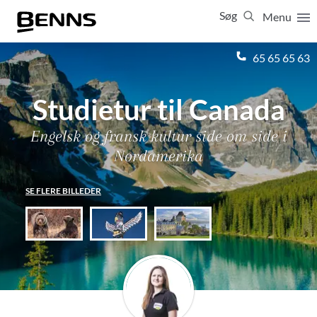
Søg
Menu
Luk
65 65 65 63
Studietur til Canada
Vis resultater for:
Alle
Ferierejser
Firma- og temarejser
Studierejser
Engelsk og fransk kultur side om side i
Nordamerika
SE FLERE BILLEDER