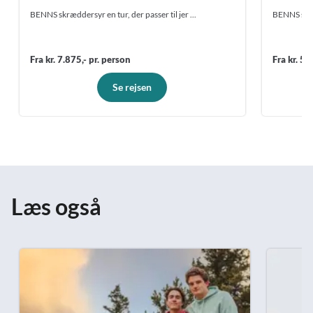
BENNS skræddersyr en tur, der passer til jer ...
BENNS skræd
Fra kr. 7.875,- pr. person
Fra kr. 5.
Se rejsen
Læs også