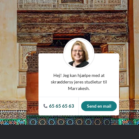
Spanien
Tjekkiet
Tyskland
Ungarn
USA
Hej! Jeg kan hjælpe med at
skræddersy jeres studietur til
Marrakesh.
65 65 65 63
Send en mail