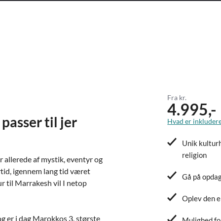
Fra kr.
4.995,-
asser til jer
Hvad er inkludere
Unik kulturh
religion
 allerede af mystik, eventyr og
rtid, igennem lang tid været
Gå på opdag
r til Marrakesh vil I netop
Oplev den e
g er i dag Marokkos 3. største
Mulighed fo