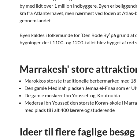
by med lidt over 1 million indbyggere. Byen er beliggende
km fra Atlanterhavet, men nærmest ved foden at Atlas-b
gennem landet.
Byen kaldes i folkemunde for ‘Den Røde By’ på grund af 
bygninger, der i 1100- og 1200-tallet blev bygget af rød s
Marrakesh' store attraktio
Marokkos største traditionelle berbermarked med 18 f
Den gamle Medinah pladsen Jemaa el-Fnaa som er U
De gamle moskeer Ibn Youssef og Koutoubia
Medersa Ibn Youssef, den største Koran-skole i Marr
med plads til i alt 400 lærere og studerende
Ideer til flere faglige besø