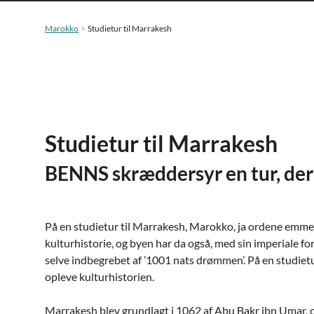
Marokko
Studietur til Marrakesh
Studietur til Marrakesh
BENNS skræddersyr en tur, der p
På en studietur til Marrakesh, Marokko, ja ordene emmer
kulturhistorie, og byen har da også, med sin imperiale fo
selve indbegrebet af ’1001 nats drømmen’. På en studietu
opleve kulturhistorien.
Marrakesh blev grundlagt i 1062 af Abu Bakr ibn Umar, o