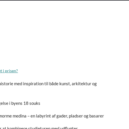
t i prisen?
istorie med inspiration til både kunst, arkitektur og
else i byens 18 souks
norme medina – en labyrint af gader, pladser og basarer
r at kombinere studieturen med udflugter