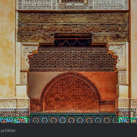
Prag
Warszawa
Reykjavik
Washington
Riga
Wien
Rom
Zagreb
San Francisco
Sarajevo
artikler