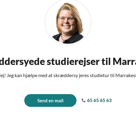
dersyede studierejser til Mar
ej! Jeg kan hjælpe med at skræddersy jeres studietur til Marrakes
65 65 65 63
Send en mail