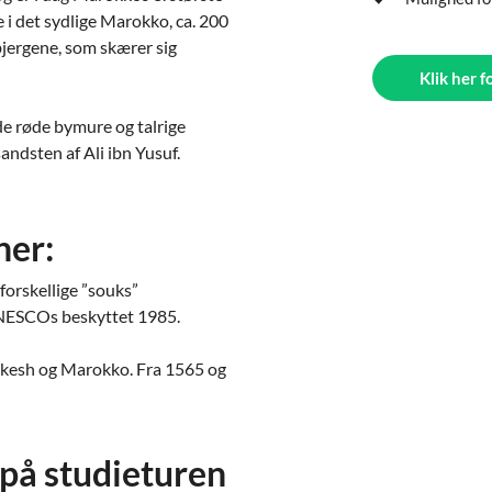
 i det sydlige Marokko, ca. 200
jergene, som skærer sig
Klik her f
de røde bymure og talrige
andsten af Ali ibn Yusuf.
ner:
orskellige ”souks”
NESCOs beskyttet 1985.
akesh og Marokko. Fra 1565 og
g på studieturen