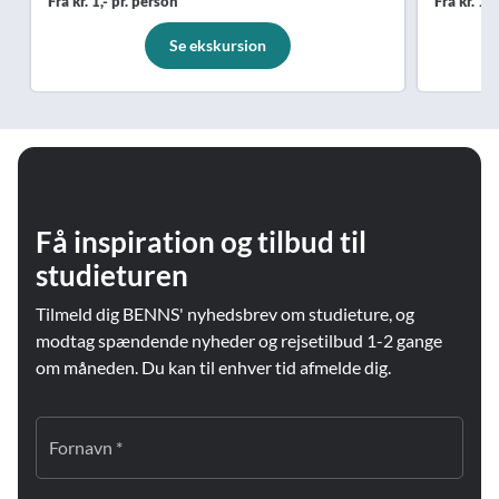
Fra kr. 1,- pr. person
Fra kr. 1,
Se ekskursion
Få inspiration og tilbud til
studieturen
Tilmeld dig BENNS' nyhedsbrev om studieture, og
modtag spændende nyheder og rejsetilbud 1-2 gange
om måneden. Du kan til enhver tid afmelde dig.
Fornavn *