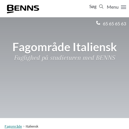
Søg
Menu
Luk
65 65 65 63
Vis resultater for:
Alle
Ferierejser
Fagområde Italiensk
Firma- og temarejser
Studierejser
Faglighed på studieturen med BENNS
Fagområde
Italiensk