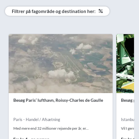
Filtrer på fagområde og destination her:
Besøg Paris’ lufthavn, Roissy-Charles de Gaulle
Besøg på 
Paris - Handel / Afsætning
Istanbul -
Med mere end 32 millioner rejsende per år, er...
Vil I gerne 