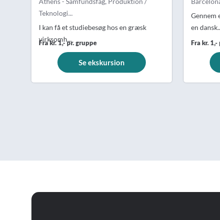
Athens - Samfundsfag, Produktion /
Barcelona
Teknologi...
Gennem e
I kan få et studiebesøg hos en græsk
en dansk..
virksomh...
Fra kr. 1,- pr. gruppe
Fra kr. 1,-
Se ekskursion