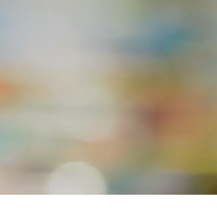
Prag
Warszawa
Reykjavik
Washington
Riga
Wien
Rom
Zagreb
San Francisco
Sarajevo