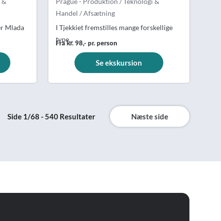
i &
Prague - Produktion / Teknologi &
Handel / Afsætning
er Mlada
I Tjekkiet fremstilles mange forskellige
type...
Fra kr. 98,- pr. person
Se ekskursion
Side 1/68 - 540 Resultater
Næste side