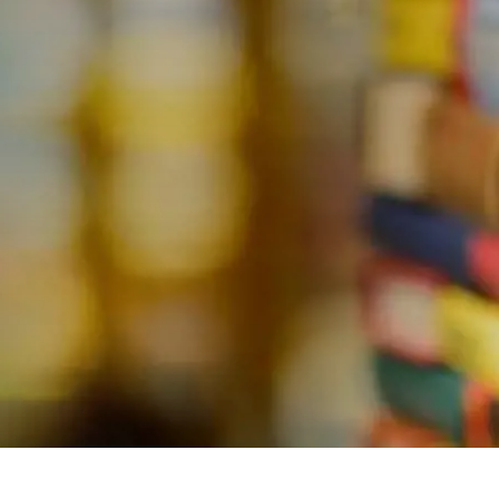
Spanien
Tjekkiet
Tyskland
Ungarn
USA