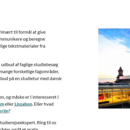
mært til formål at give
, kommunikere og beregne
lige tekstmaterialer fra
 udbud af faglige studiebesøg
 mange forskellige fagområder,
ilbud på en studietur med dansk
, og måske er I interesseret i
Rom
eller
Lissabon
. Eller hvad
erlin
?
dierejseekspert. Ring til os
åder, og få et gratis