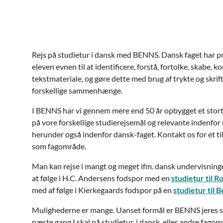
Rejs på studietur i dansk med BENNS. Dansk faget har pri
eleven evnen til at identificere, forstå, fortolke, skabe
tekstmateriale, og gøre dette med brug af trykte og skrift
forskellige sammenhænge.
I BENNS har vi gennem mere end 50 år opbygget et stort
på vore forskellige studierejsemål og relevante indenfor
herunder også indenfor dansk-faget. Kontakt os for et t
som fagområde.
Man kan rejse i mangt og meget ifm. dansk undervisningen
at følge i H.C. Andersens fodspor med en
studietur til 
med af følge i Kierkegaards fodspor på en
studietur til B
Mulighederne er mange. Uanset formål er BENNS jeres stu
næste gang I skal på studietur, i dansk, eller andre fagomr