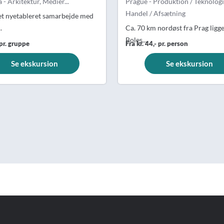
 - Arkitektur, Medier...
Prague - Produktion / Teknolog
Handel / Afsætning
t nyetableret samarbejde med
.
Ca. 70 km nordøst fra Prag ligg
Boles...
 pr. gruppe
Fra kr. 44,- pr. person
Se ekskursion
Se ekskursion