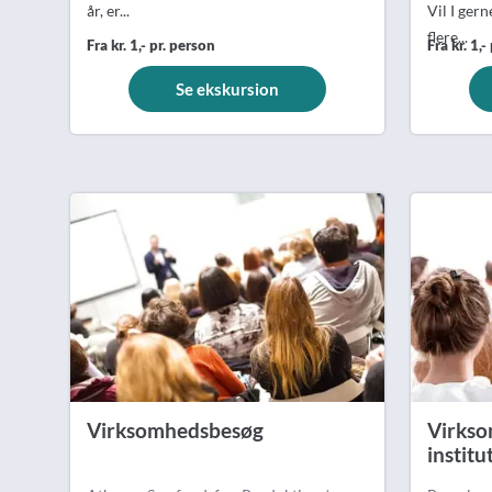
år, er...
Vil I gern
flere...
Fra kr. 1,- pr. person
Fra kr. 1,-
Se ekskursion
Virksomhedsbesøg
Virkso
instit