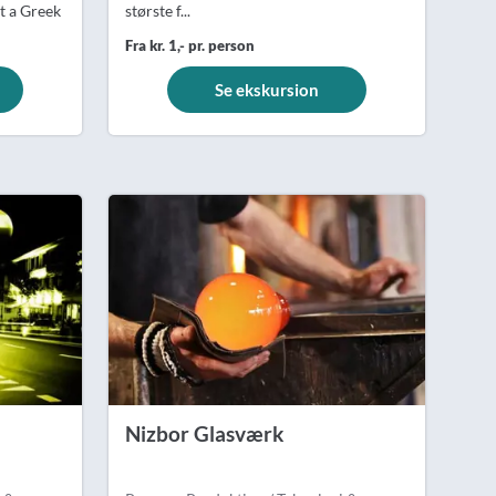
t a Greek
største f...
Fra kr. 1,- pr. person
Se ekskursion
Nizbor Glasværk