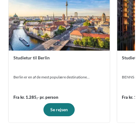
Studietur til Berlin
Studietu
Berlin er en af de mest populære destinatione...
BENNS skræd
Fra kr. 1.285,- pr. person
Fra kr. 1.
Se rejsen