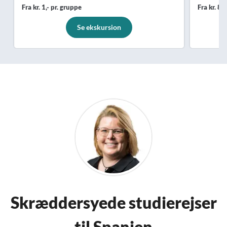
Fra kr. 1,- pr. gruppe
Fra kr. 88
Se ekskursion
Skræddersyede studierejser
til Spanien