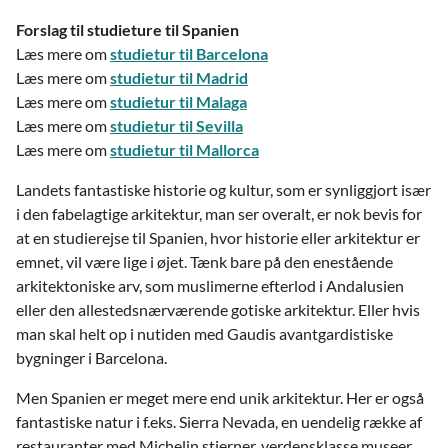
Forslag til studieture til Spanien
Læs mere om
studietur til Barcelona
Læs mere om
studietur til Madrid
Læs mere om
studietur til Malaga
Læs mere om
studietur til Sevilla
Læs mere om
studietur til Mallorca
Landets fantastiske historie og kultur, som er synliggjort især
i den fabelagtige arkitektur, man ser overalt, er nok bevis for
at en studierejse til Spanien, hvor historie eller arkitektur er
emnet, vil være lige i øjet. Tænk bare på den enestående
arkitektoniske arv, som muslimerne efterlod i Andalusien
eller den allestedsnærværende gotiske arkitektur. Eller hvis
man skal helt op i nutiden med Gaudis avantgardistiske
bygninger i Barcelona.
Men Spanien er meget mere end unik arkitektur. Her er også
fantastiske natur i f.eks. Sierra Nevada, en uendelig række af
restauranter med Michelin stjerner, verdensklasse museer,