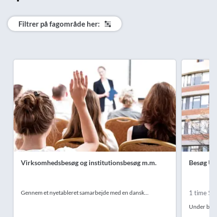
Filtrer på fagområde her:
Virksomhedsbesøg og institutionsbesøg m.m.
Besøg Uni
Gennem et nyetableret samarbejde med en dansk...
1 time Sa
Under besøg