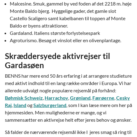
Malcesine. Smuk, gammel by ved foden af det 2218 m. høje
Monte Baldo bjerg. Hyggelige gader, det gamle slot
Castello Scaligero samt kabelbanen til toppen af Monte
Baldo er byens attraktioner.
Gardaland. Italiens største forlystelsespark
Agroturismo. Besøg et vinslot eller en olivenplantage.
Skræddersyede aktivrejser til
Gardasøen
BENNS har mere end 50 års erfaring i at arrangere studieture
med aktivt indhold til en lang række områder i Europa. Vi har
allerede udvalgt nogle populære rejsemål på forhånd:
Bøhmisk Schweiz
,
Harrachov
,
Grønland
,
Færøerne
,
Cesky
Raj
,
Island
og
Salzburgerland
,
som I kan læse mere om her på
hjemmesiden. Men mulighederne er mange, og vi
sammensætter en aktivrejse helt efter jeres behov og ønsker.
Så falder de nærværende rejsemål ikke I jeres smag så ring til