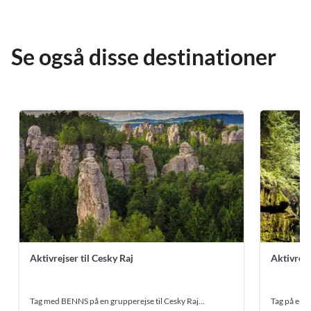
Se også disse destinationer
Aktivrejser til Cesky Raj
Aktivrejs
Tag med BENNS på en grupperejse til Cesky Raj...
Tag på en a