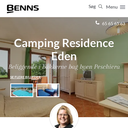
Søg
Menu
Luk
65 65 65 63
Camping Residence
Vis resultater for:
Alle
Ferierejser
Firma- og temarejser
Studierejser
Eden
Beliggende i bakkerne bag byen Peschiera
SE FLERE BILLEDER