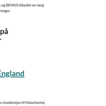
, og BENNS tilbyder en lang
ninger.
 på
r
 England
es studierejse til Manchester,