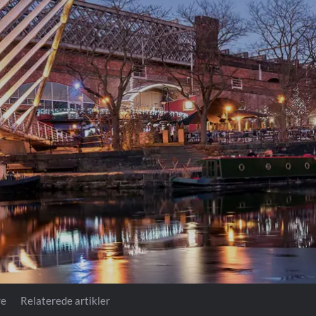
Prag
Warszawa
Reykjavik
Washington
Riga
Wien
Rom
Zagreb
San Francisco
Sarajevo
re
Relaterede artikler