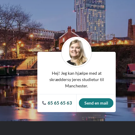
Spanien
Tjekkiet
Tyskland
Ungarn
USA
Hej! Jeg kan hjælpe med at
skræddersy jeres studietur til
Manchester.
65 65 65 63
Send en mail