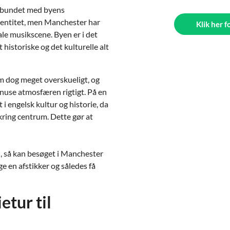
orbundet med byens
identitet, men Manchester har
Klik her f
ale musikscene. Byen er i det
historiske og det kulturelle alt
um dog meget overskueligt, og
snuse atmosfæren rigtigt. På en
 i engelsk kultur og historie, da
kring centrum. Dette gør at
, så kan besøget i Manchester
ge en afstikker og således få
etur til