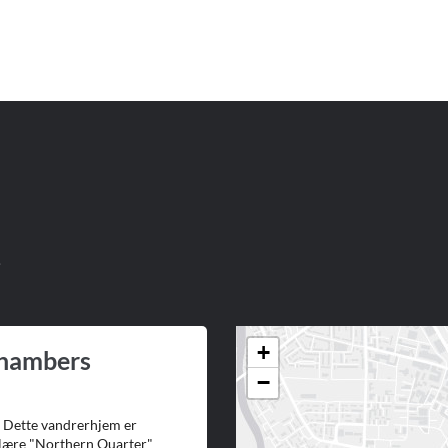
.
+
Chambers
−
 Dette vandrerhjem er
ulære "Northern Quarter"