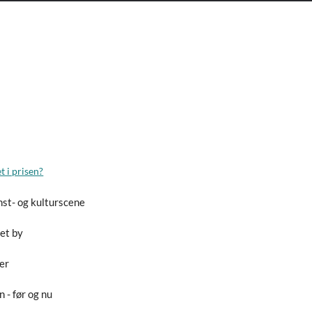
t i prisen?
st- og kulturscene
et by
er
 - før og nu