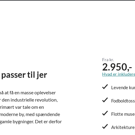
Fra kr.
2.950,-
asser til jer
Hvad er inkludere
Levende kun
på at få en masse oplevelser
den industrielle revolution,
Fodboldtoss
primært var tale om en
 en moderne by, med spændende
Flotte muse
gamle bygninger. Det er derfor
Arkitekturen