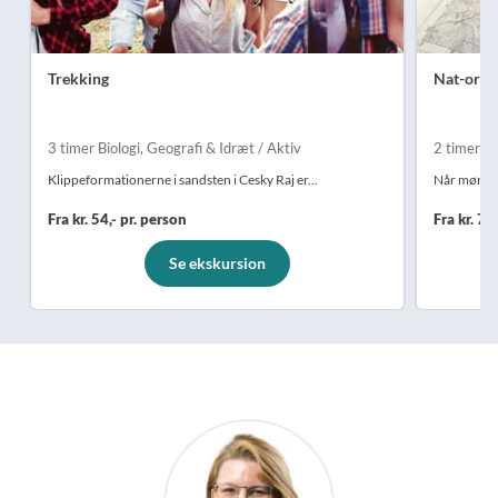
Trekking
Nat-orie
3 timer Biologi, Geografi & Idræt / Aktiv
2 timer Id
Klippeformationerne i sandsten i Cesky Raj er...
Når mørket 
Fra kr. 54,- pr. person
Fra kr. 79
Se ekskursion