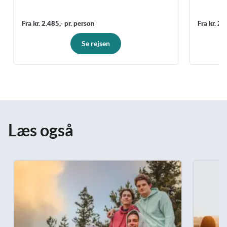
Fra kr. 2.485,- pr. person
Fra kr. 2.
Se rejsen
Læs også