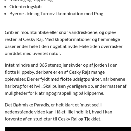
Orienteringsløb
Byerne Jicin og Turnov i kombination med Prag
Grib en mountainbike eller snør vandreskoene, og oplev
resten af Cesky Raj. Med klippeformationer og hemmelige
oaser er der hele tiden noget at nyde. Hele tiden overrasker
området med uventet natur.
Intet mindre end 365 stensøjler skyder op af jorden i den
flotte klippeby, der bare er en af Cesky Rajs mange
oplevelser. Der er fyldt med flotte udsigtpunkter, når benene
har brug for et hvil. Skal pulsen yderligere op, er der masser af
muligheder for klatring og rappelling på klipperne.
Det Bøhmiske Paradis, er helt klart et ’must see’. I
nedenstående video kan I få et lille indblik i, hvad I kan
forvente af en studietur til Cesky Raj og Tjekkiet.