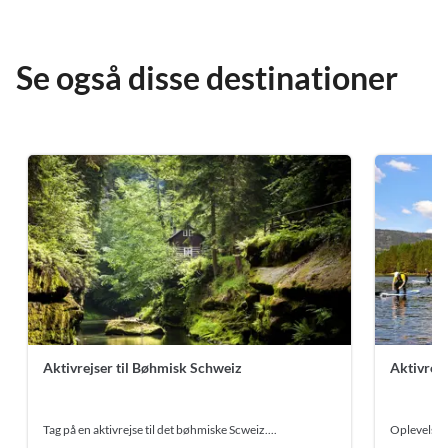
Se også disse destinationer
Aktivrejser til Bøhmisk Schweiz
Aktivrejs
Tag på en aktivrejse til det bøhmiske Scweiz....
Oplevelsern