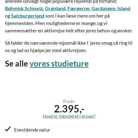
allerede udvalgt nogle populære rejsemål på forhånd:
Bøhmisk Schweiz
,
Grønland
,
Færøerne
,
Gardasøen
,
Island
og
Salzburgerland
som I kan læse mere om her på
hjemmesiden. Men mulighederne er mange, og vi
sammensætter en aktivrejse helt efter jeres behov og ønsker.
Så falder de nærværende rejsemål ikke I jeres smag så ring til
os og lad os hjælpe jer med aktivrejsen.
Se alle
vores studieture
Fra kr.
2.395,-
Hvad er inkluderet i prisen?
Enestående natur