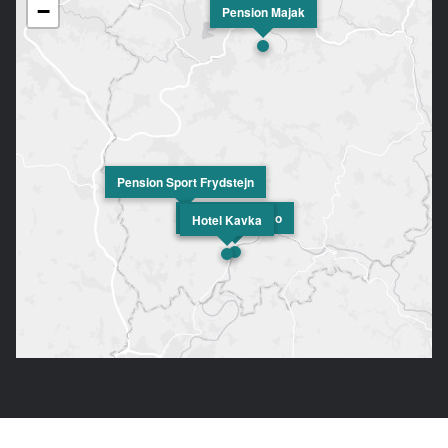
−
Pension Majak
Pension Sport Frydstejn
Apartment Neco
Hotel Kavka