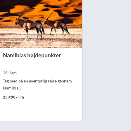
Spanien
Tjekkiet
Tyskland
Ungarn
USA
Namibias højdepunkter
16 days
Tag med på en eventyrlig rejse gennem
Namibia...
25.498,- Fra