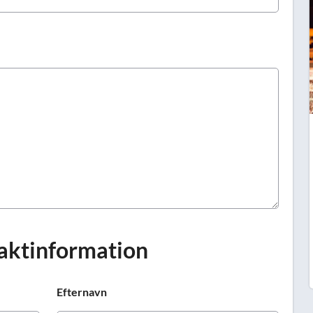
Prag
Warszawa
Reykjavik
Washington
Riga
Wien
Rom
Zagreb
San Francisco
Sarajevo
aktinformation
Efternavn