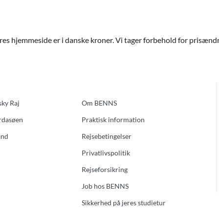
ores hjemmeside er i danske kroner. Vi tager forbehold for prisændri
sky Raj
Om BENNS
ardasøen
Praktisk information
and
Rejsebetingelser
Privatlivspolitik
Rejseforsikring
Job hos BENNS
Sikkerhed på jeres studietur