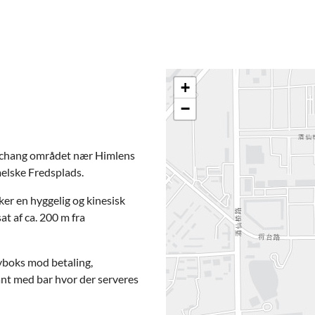
+
−
ulichang området nær Himlens
melske Fredsplads.
ker en hyggelig og kinesisk
at af ca. 200 m fra
tyboks mod betaling,
ant med bar hvor der serveres