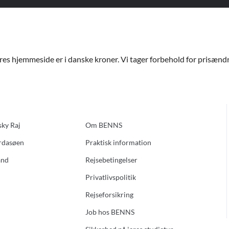
ores hjemmeside er i danske kroner. Vi tager forbehold for prisændri
sky Raj
Om BENNS
ardasøen
Praktisk information
and
Rejsebetingelser
Privatlivspolitik
Rejseforsikring
Job hos BENNS