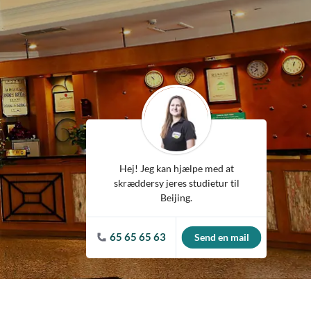
Spanien
Tjekkiet
Tyskland
Ungarn
USA
Hej! Jeg kan hjælpe med at
skræddersy jeres studietur til
Beijing.
65 65 65 63
Send en mail