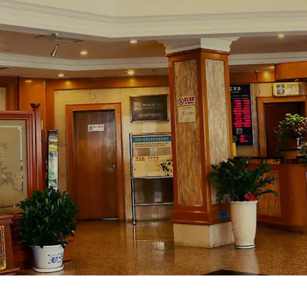
Prag
Warszawa
Reykjavik
Washington
Riga
Wien
Rom
Zagreb
San Francisco
Sarajevo