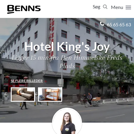
Søg
Menu
Luk
65 65 65 63
Hotel King's Joy
Vis resultater for:
Alle
Ferierejser
Firma- og temarejser
Studierejser
Ligger 15 min fra Den Himmelske Freds
Plads
SE FLERE BILLEDER