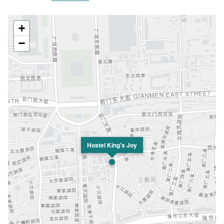
+
−
Hostel King's Joy