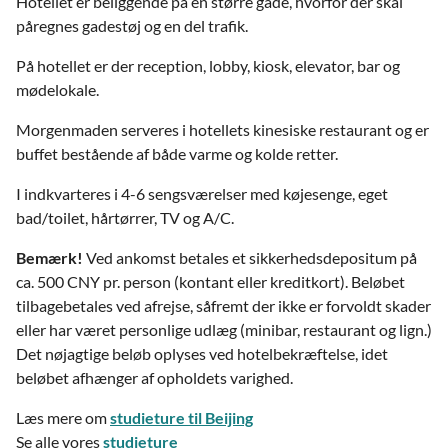
Hotellet er beliggende på en større gade, hvorfor der skal
påregnes gadestøj og en del trafik.
På hotellet er der reception, lobby, kiosk, elevator, bar og
mødelokale.
Morgenmaden serveres i hotellets kinesiske restaurant og er
buffet bestående af både varme og kolde retter.
I indkvarteres i 4-6 sengsværelser med køjesenge, eget
bad/toilet, hårtørrer, TV og A/C.
Bemærk!
Ved ankomst betales et sikkerhedsdepositum på
ca. 500 CNY pr. person (kontant eller kreditkort). Beløbet
tilbagebetales ved afrejse, såfremt der ikke er forvoldt skader
eller har været personlige udlæg (minibar, restaurant og lign.)
Det nøjagtige beløb oplyses ved hotelbekræftelse, idet
beløbet afhænger af opholdets varighed.
Læs mere om
studieture til Beijing
Se alle vores
studieture