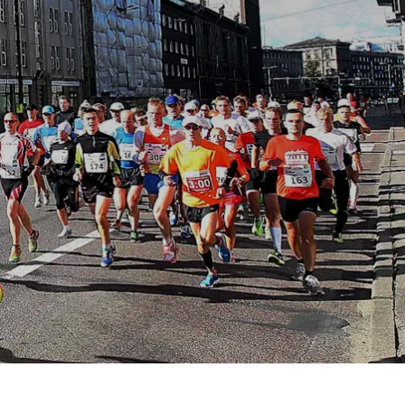
Spanien
Tjekkiet
Tyskland
Ungarn
USA