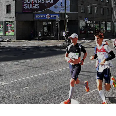
Prag
Warszawa
Reykjavik
Washington
Riga
Wien
Rom
Zagreb
San Francisco
Sarajevo