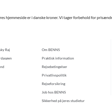
ores hjemmeside er i danske kroner. Vi tager forbehold for prisændri
sky Raj
Om BENNS
ardasøen
Praktisk information
and
Rejsebetingelser
Privatlivspolitik
Rejseforsikring
Job hos BENNS
Sikkerhed på jeres studietur