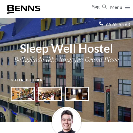
Søg
Menu
Luk
65 65 65 63
Vis resultater for:
Alle
Ferierejser
Sleep Well Hostel
Firma- og temarejser
Studierejser
Beliggende ikke langt fra Grand Place
SE FLERE BILLEDER