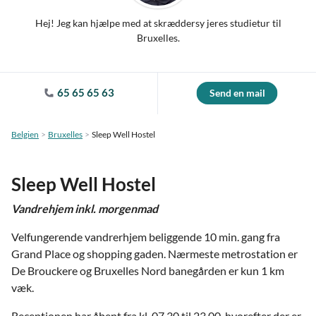
Hej! Jeg kan hjælpe med at skræddersy jeres studietur til
Bruxelles.
65 65 65 63
Send en mail
Belgien
Bruxelles
Sleep Well Hostel
Sleep Well Hostel
Vandrehjem inkl. morgenmad
Velfungerende vandrerhjem beliggende 10 min. gang fra
Grand Place og shopping gaden. Nærmeste metrostation er
De Brouckere og Bruxelles Nord banegården er kun 1 km
væk.
Receptionen har åbent fra kl. 07.30 til 23.00, hvorefter der er