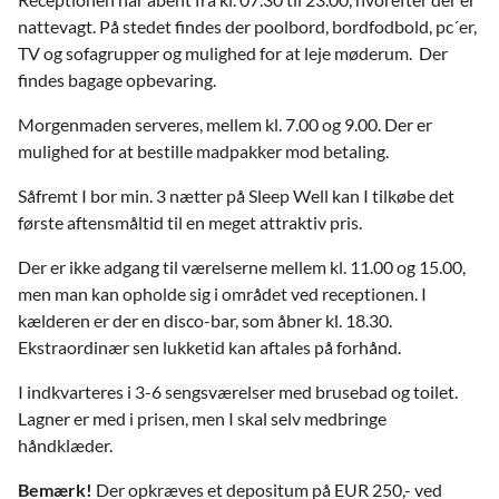
nattevagt. På stedet findes der poolbord, bordfodbold, pc´er,
TV og sofagrupper og mulighed for at leje møderum. Der
findes bagage opbevaring.
Morgenmaden serveres, mellem kl. 7.00 og 9.00. Der er
mulighed for at bestille madpakker mod betaling.
Såfremt I bor min. 3 nætter på Sleep Well kan I tilkøbe det
første aftensmåltid til en meget attraktiv pris.
Der er ikke adgang til værelserne mellem kl. 11.00 og 15.00,
men man kan opholde sig i området ved receptionen. I
kælderen er der en disco-bar, som åbner kl. 18.30.
Ekstraordinær sen lukketid kan aftales på forhånd.
I indkvarteres i 3-6 sengsværelser med brusebad og toilet.
Lagner er med i prisen, men I skal selv medbringe
håndklæder.
Bemærk!
Der opkræves et depositum på EUR 250,- ved