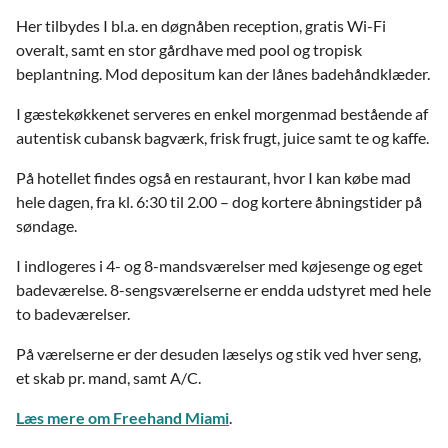
Her tilbydes I bl.a. en døgnåben reception, gratis Wi-Fi
overalt, samt en stor gårdhave med pool og tropisk
beplantning. Mod depositum kan der lånes badehåndklæder.
I gæstekøkkenet serveres en enkel morgenmad bestående af
autentisk cubansk bagværk, frisk frugt, juice samt te og kaffe.
På hotellet findes også en restaurant, hvor I kan købe mad
hele dagen, fra kl. 6:30 til 2.00 – dog kortere åbningstider på
søndage.
I indlogeres i 4- og 8-mandsværelser med køjesenge og eget
badeværelse. 8-sengsværelserne er endda udstyret med hele
to badeværelser.
På værelserne er der desuden læselys og stik ved hver seng,
et skab pr. mand, samt A/C.
Læs mere om Freehand Miami
.