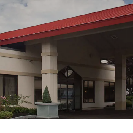
Prag
Warszawa
Reykjavik
Washington
Riga
Wien
Rom
Zagreb
San Francisco
Sarajevo