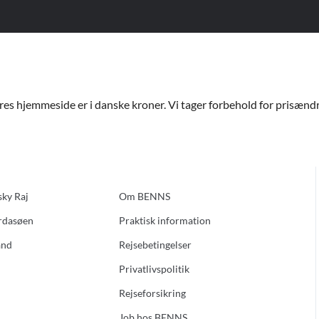
ores hjemmeside er i danske kroner. Vi tager forbehold for prisændri
sky Raj
Om BENNS
ardasøen
Praktisk information
and
Rejsebetingelser
Privatlivspolitik
Rejseforsikring
Job hos BENNS