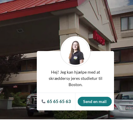
Spanien
Tjekkiet
Tyskland
Ungarn
USA
Hej! Jeg kan hjælpe med at
skræddersy jeres studietur til
Boston.
65 65 65 63
Send en mail