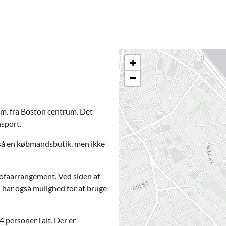
+
−
km. fra Boston centrum. Det
nsport.
også en købmandsbutik, men ikke
sofaarrangement. Ved siden af
I har også mulighed for at bruge
 personer i alt. Der er