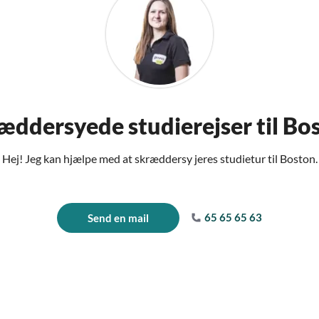
æddersyede studierejser til Bo
Hej! Jeg kan hjælpe med at skræddersy jeres studietur til Boston.
65 65 65 63
Send en mail