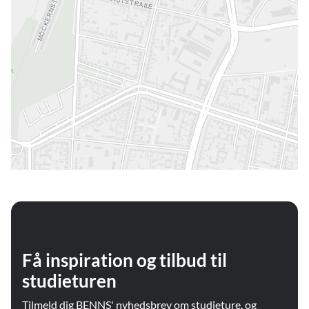
Få inspiration og tilbud til
studieturen
Tilmeld dig BENNS' nyhedsbrev om studieture, og