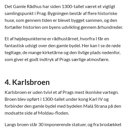
Det Gamle Rådhus har siden 1300-tallet været et vigtigt
samlingspunkt i Prag. Bygningen består af flere historiske
huse, som gennem tiden er blevet bygget sammen, og den
fortæller historien om byens udvikling gennem århundreder.
Et af højdepunkterne er rådhustårnet, hvorfra I får en
fantastisk udsigt over den gamle bydel. Her kan I se de røde
tegltage, de mange kirketårne og den livlige plads nedenfor,
som giver et godt indtryk af Prags særlige atmosfære.
4. Karlsbroen
Karlsbroen er uden tvivl et af Prags mest ikoniske vartegn.
Broen blev opført i 1300-tallet under kong Karl IV og
forbinder den gamle bydel med bydelen Malá Strana på den
modsatte side af Moldau-floden.
Langs broen står 30 imponerende statuer, og fra brodækket