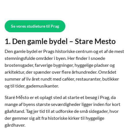
Se vores studieture til Prag
1. Den gamle bydel – Stare Mesto
Den gamle bydel er Prags historiske centrum og et af de mest
stemningsfulde områder i byen. Her finder I snoede
brostensgader, farverige bygninger, hyggelige pladser og
arkitektur, der spænder over flere århundreder. Området
summer af liv året rundt med caféer, restauranter, butikker
og til tider, gademusikanter.
Staré Město er et oplagt sted at starte et besøg i Prag, da
mange af byens største seværdigheder ligger inden for kort
gåafstand. Tag jer tid til at udforske de små sidegader, hvor
der gemmer sig alt fra historiske kirker til hyggelige
gårdhaver.