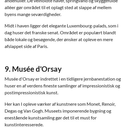
åndehuller. De velholdte haver, springvand og skyggefulde
alléer gør området til et oplagt sted at slappe af mellem
byens mange seværdigheder.
Midt i haven ligger det elegante Luxembourg-palads, som i
dag huser det franske senat. Området er populært blandt
både lokale og besøgende, der ønsker at opleve en mere
afslappet side af Paris.
9. Musée d'Orsay
Musée d'Orsay er indrettet i en tidligere jernbanestation og
huser en af verdens fineste samlinger af impressionistisk og
postimpressionistisk kunst.
Her kan I opleve værker af kunstnere som Monet, Renoir,
Degas og Van Gogh. Museets imponerende bygning og
enestående kunstsamling gør det til et must for
kunstinteresserede.