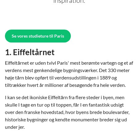
inspiration.
Se vores studieture til Paris
1. Eiffeltårnet
Eiffeltårnet er uden tvivl Paris' mest berømte vartegn og et af
verdens mest genkendelige bygningsværker. Det 330 meter
høje tårn blev opført til verdensudstillingen i 1889 og
tiltrækker hvert år millioner af besøgende fra hele verden.
I kan se det ikoniske Eiffeltårn fra flere steder i byen, men
skulle I tage en tur op til toppen, får I en fantastisk udsigt
over den franske hovedstad, hvor byens brede boulevarder,
historiske bygninger og kendte monumenter breder sig ud
under jer.