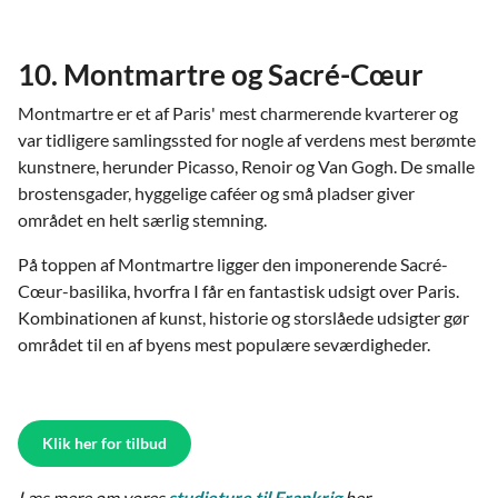
10. Montmartre og Sacré-Cœur
Montmartre er et af Paris' mest charmerende kvarterer og
var tidligere samlingssted for nogle af verdens mest berømte
kunstnere, herunder Picasso, Renoir og Van Gogh. De smalle
brostensgader, hyggelige caféer og små pladser giver
området en helt særlig stemning.
På toppen af Montmartre ligger den imponerende Sacré-
Cœur-basilika, hvorfra I får en fantastisk udsigt over Paris.
Kombinationen af kunst, historie og storslåede udsigter gør
området til en af byens mest populære seværdigheder.
Klik her for tilbud
Læs mere om vores
studieture til Frankrig
her.