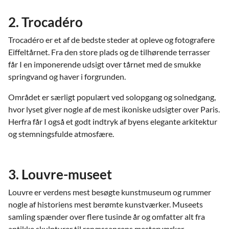
2. Trocadéro
Trocadéro er et af de bedste steder at opleve og fotografere
Eiffeltårnet. Fra den store plads og de tilhørende terrasser
får I en imponerende udsigt over tårnet med de smukke
springvand og haver i forgrunden.
Området er særligt populært ved solopgang og solnedgang,
hvor lyset giver nogle af de mest ikoniske udsigter over Paris.
Herfra får I også et godt indtryk af byens elegante arkitektur
og stemningsfulde atmosfære.
3. Louvre-museet
Louvre er verdens mest besøgte kunstmuseum og rummer
nogle af historiens mest berømte kunstværker. Museets
samling spænder over flere tusinde år og omfatter alt fra
antikke skulpturer til renæssancens mesterværker.