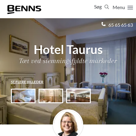
Søg
Menu
Luk
65 65 65 63
Vis resultater for:
Alle
Ferierejser
Hotel Taurus
Firma- og temarejser
Studierejser
Tæt ved stemningsfyldte markeder
SE FLERE BILLEDER