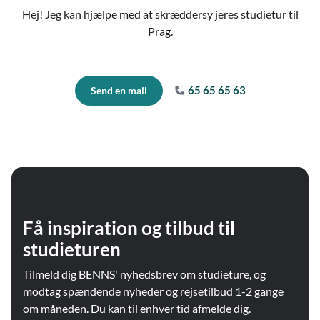
Hej! Jeg kan hjælpe med at skræddersy jeres studietur til
Prag.
65 65 65 63
Send en mail
Få inspiration og tilbud til
studieturen
Tilmeld dig BENNS' nyhedsbrev om studieture, og
modtag spændende nyheder og rejsetilbud 1-2 gange
om måneden. Du kan til enhver tid afmelde dig.