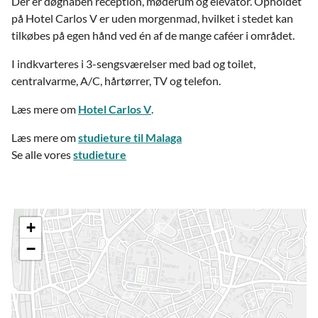
Der er døgnåben reception, møderum og elevator. Opholdet
på Hotel Carlos V er uden morgenmad, hvilket i stedet kan
tilkøbes på egen hånd ved én af de mange caféer i området.
I indkvarteres i 3-sengsværelser med bad og toilet,
centralvarme, A/C, hårtørrer, TV og telefon.
Læs mere om
Hotel Carlos V
.
Læs mere om
studieture til Malaga
Se alle vores
studieture
+
−