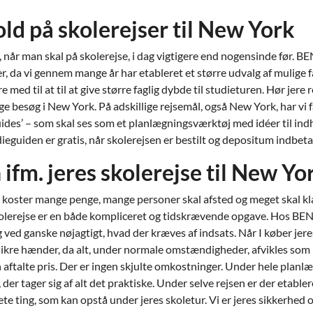
old på skolerejser til New York
 når man skal på skolerejse, i dag vigtigere end nogensinde før. B
, da vi gennem mange år har etableret et større udvalg af mulige f
e med til at til at give større faglig dybde til studieturen. Hør je
e besøg i New York. På adskillige rejsemål, også New York, har vi f
eguides’ – som skal ses som et planlægningsværktøj med idéer til ind
dieguiden er gratis, når skolerejsen er bestilt og depositum indbetal
ifm. jeres skolerejse til New Yo
k koster mange penge, mange personer skal afsted og meget skal k
kolerejse er en både kompliceret og tidskrævende opgave. Hos BENN
ed ganske nøjagtigt, hvad der kræves af indsats. Når I køber jere
sikre hænder, da alt, under normale omstændigheder, afvikles som p
en aftalte pris. Der er ingen skjulte omkostninger. Under hele planlæ
der tager sig af alt det praktiske. Under selve rejsen er der etable
ete ting, som kan opstå under jeres skoletur. Vi er jeres sikkerhed o