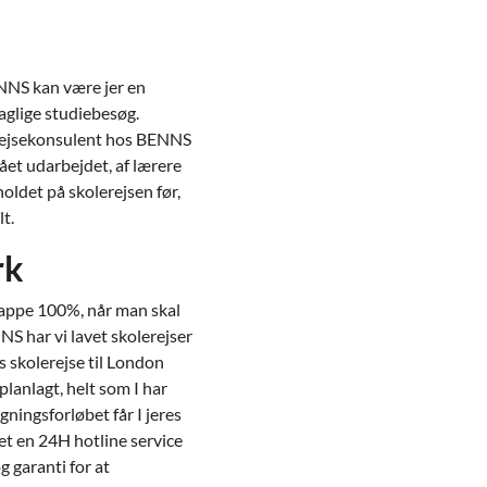
ENNS kan være jer en
aglige studiebesøg.
re rejsekonsulent hos BENNS
ået udarbejdet, af lærere
holdet på skolerejsen før,
t.
rk
lappe 100%, når man skal
S har vi lavet skolerejser
s skolerejse til London
lanlagt, helt som I har
gningsforløbet får I jeres
ret en 24H hotline service
g garanti for at