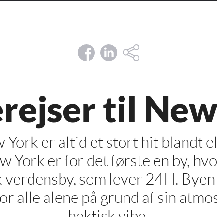
rejser til Ne
 York er altid et stort hit blandt 
w York er for det første en by, hv
 verdensby, som lever 24H. Byen i
r alle alene på grund af sin atmo
hektisk vibe.