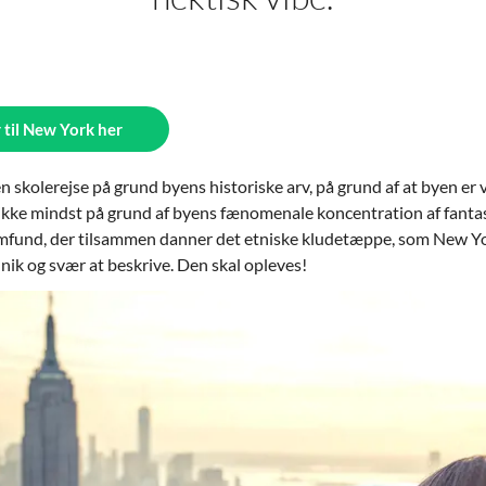
 til New York her
 en skolerejse på grund byens historiske arv, på grund af at byen e
g ikke mindst på grund af byens fænomenale koncentration af fantas
amfund, der tilsammen danner det etniske kludetæppe, som New Yo
unik og svær at beskrive. Den skal opleves!