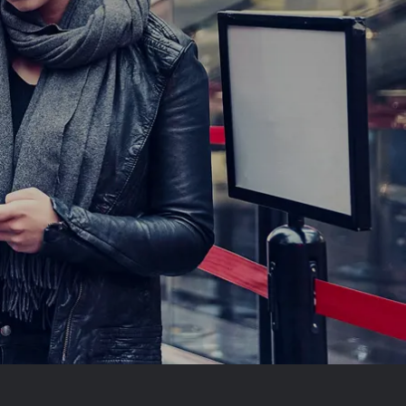
Spanien
Tjekkiet
Tyskland
Ungarn
USA