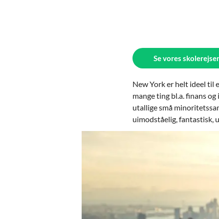
Se vores skolerejser
New York er helt ideel til
mange ting bl.a. finans o
utallige små minoritetss
uimodståelig, fantastisk, 