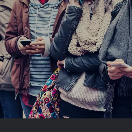
Prag
Warszawa
Reykjavik
Washington
Riga
Wien
Rom
Zagreb
San Francisco
Sarajevo