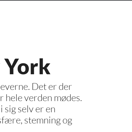
w York
eleverne. Det er der
or hele verden mødes.
 sig selv er en
sfære, stemning og