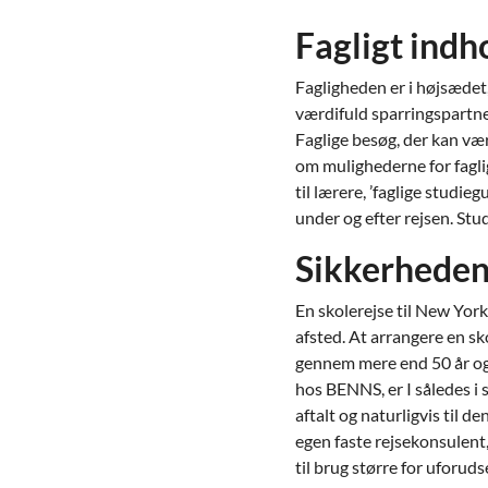
Fagligt indh
Fagligheden er i højsædet,
værdifuld sparringspartner
Faglige besøg, der kan vær
om mulighederne for faglig
til lærere, ’faglige studi
under og efter rejsen. Stu
Sikkerheden 
En skolerejse til New Yor
afsted. At arrangere en s
gennem mere end 50 år og v
hos BENNS, er I således i 
aftalt og naturligvis til d
egen faste rejsekonsulent, 
til brug større for uforuds