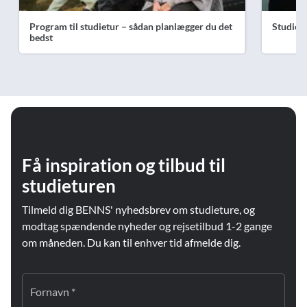
Program til studietur – sådan planlægger du det
Studiet
bedst
Få inspiration og tilbud til
studieturen
Tilmeld dig BENNS' nyhedsbrev om studieture, og
modtag spændende nyheder og rejsetilbud 1-2 gange
om måneden. Du kan til enhver tid afmelde dig.
Fornavn *