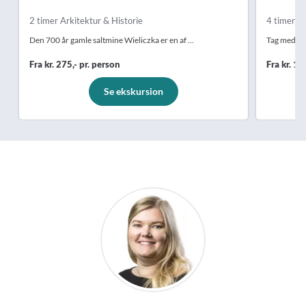
2 timer Arkitektur & Historie
4 timer Hi
Den 700 år gamle saltmine Wieliczka er en af ...
Tag med til
Fra kr. 275,- pr. person
Fra kr. 1.
Se ekskursion