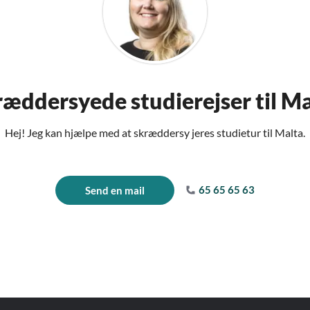
ræddersyede studierejser til Ma
Hej! Jeg kan hjælpe med at skræddersy jeres studietur til Malta.
65 65 65 63
Send en mail