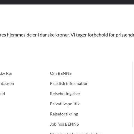
ores hjemmeside er i danske kroner. Vi tager forbehold for prisændri
sky Raj
Om BENNS
ardasøen
Praktisk information
and
Rejsebetingelser
Privatlivspolitik
Rejseforsikring
Job hos BENNS