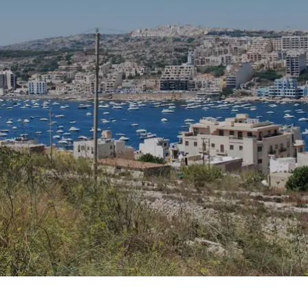
Prag
Warszawa
Reykjavik
Washington
Riga
Wien
Rom
Zagreb
San Francisco
Sarajevo