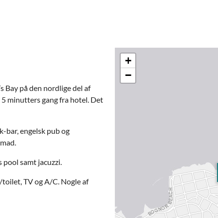
+
−
s Bay på den nordlige del af
5 minutters gang fra hotel. Det
ck-bar, engelsk pub og
smad.
 pool samt jacuzzi.
toilet, TV og A/C. Nogle af