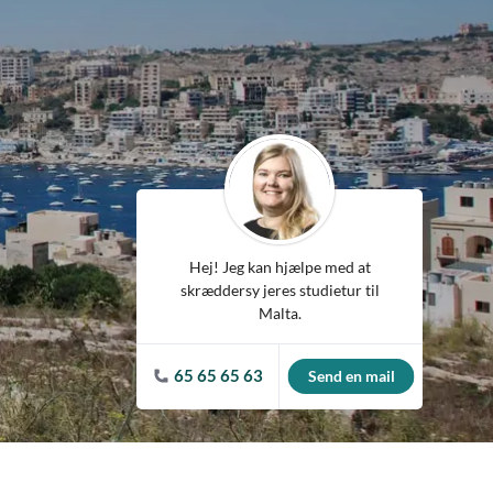
Spanien
Tjekkiet
Tyskland
Ungarn
USA
Hej! Jeg kan hjælpe med at
skræddersy jeres studietur til
Malta.
65 65 65 63
Send en mail