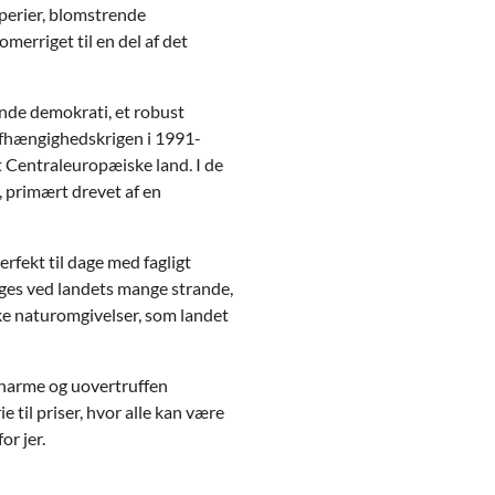
mperier, blomstrende
merriget til en del af det
nde demokrati, et robust
afhængighedskrigen i 1991-
t Centraleuropæiske land. I de
 primært drevet af en
rfekt til dage med fagligt
inges ved landets mange strande,
e naturomgivelser, som landet
 charme og uovertruffen
 til priser, hvor alle kan være
or jer.