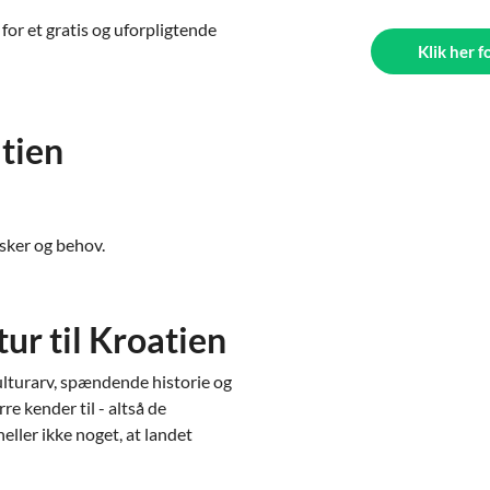
 for et gratis og uforpligtende
Klik her f
atien
nsker og behov.
tur til Kroatien
ulturarv, spændende historie og
e kender til - altså de
heller ikke noget, at landet