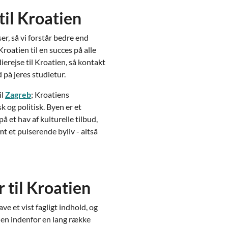
il Kroatien
, så vi forstår bedre end
Kroatien til en succes på alle
ierejse til Kroatien, så kontakt
d på jeres studietur.
il
Zagreb
; Kroatiens
k og politisk. Byen er et
 et hav af kulturelle tilbud,
t et pulserende byliv - altså
r til Kroatien
ve et vist fagligt indhold, og
ien indenfor en lang række