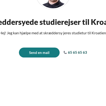
ddersyede studierejser til Kro
Hej! Jeg kan hjælpe med at skræddersy jeres studietur til Kroatien
65 65 65 63
Send en mail