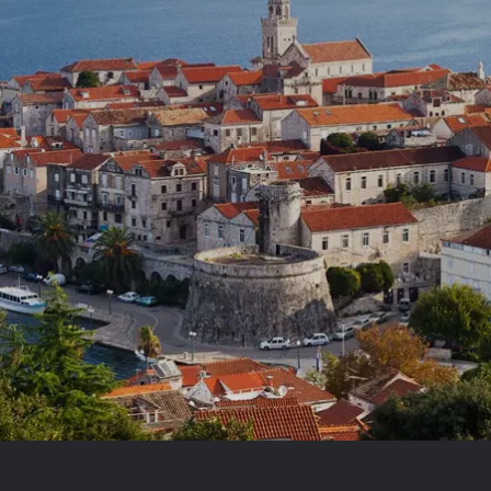
Prag
Warszawa
Reykjavik
Washington
Riga
Wien
Rom
Zagreb
San Francisco
Sarajevo