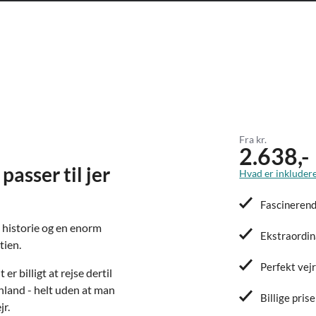
Fra kr.
2.638,-
asser til jer
Hvad er inkludere
Fascinerend
 historie og en enorm
Ekstraordin
tien.
Perfekt vejr
er billigt at rejse dertil
land - helt uden at man
Billige prise
r.