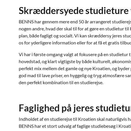
Skræddersyede studieture t
BENNS har gennem mere end 50 år arrangeret studierejser
nogen andre, hvad der skal til for at gøre en studietur til 
plan, både fagligt og socialt. Vi kan skræddersy jeres stud
os for yderligere information eller for at få et gratis tilbu
Vi har i første omgang valgt at fokusere på en studietur t
hovedstad, og klart vigtigste by både kulturelt, økonomis
perfekt mix mellem det gamle og nye Kroatien, og byder på
god mad til lave priser, en hyggelig og tryg atmosfære sam
den perfekt kombination til en studierejse.
Faglighed på jeres studietu
Indholdet af en studierejse til Kroatien skal naturligvis ha
BENNS har et stort udvalg af faglige studiebesøg i Kroat