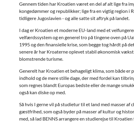
Gennem tiden har Kroatien været en del af alt lige fra i
kongedømmer og republikker; lige fra en vigtig region i Ro
tidligere Jugoslavien - og alle satte sit aftryk på landet.
I dag er Kroatien et moderne EU-land med et velfungere
velfærdssystem og en generel tro på tingene oven på U
1995 og den finansielle krise, som begge tog hårdt på de
senere år har Kroaterne oplevet stabil økonomisk vækst,
blomstrende turisme.
Generelt har Kroatien et behageligt klima, som både er pe
indhold og de mere stille dage, der med fordel kan tilbr
som regnes blandt Europas bedste eller de mange smukk
også kan diske op med.
Så hvis I gerne vil på studietur til et land med masser af
gæstfrihed, som også byder på masser af kultur og historie
med, så lad BENNS arrangere en studierejse til Kroatien f