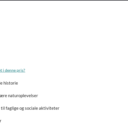
t i denne pris?
e historie
ære naturoplevelser
 til faglige og sociale aktiviteter
r