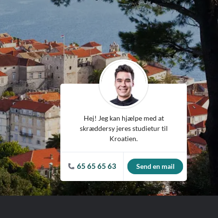
Spanien
Tjekkiet
Tyskland
Ungarn
USA
Hej! Jeg kan hjælpe med at
skræddersy jeres studietur til
Kroatien.
65 65 65 63
Send en mail